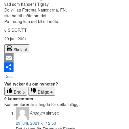
vad som händer i Tigray.
De vill att Förenta Nationerna, FN,
ska ha ett möte om det.
På fredag kan det bli ett möte.
8 SIDOR/TT
29 juni 2021
Skriv ut
Email
Dela
Vad tycker du om nyheten?
Bra:
5
Dåligt:
4
9 kommentarer
Kommentarer är stängda för detta inlägg.
Anonym
skriver:
29 juni, 2021 kl. 12:53
Det är fred för Tigray och Etiopia.