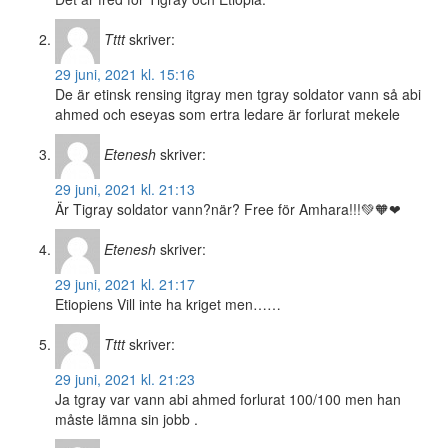
Tttt
skriver:
29 juni, 2021 kl. 15:16
De är etinsk rensing itgray men tgray soldator vann så abi
ahmed och eseyas som ertra ledare är forlurat mekele
Etenesh
skriver:
29 juni, 2021 kl. 21:13
Är Tigray soldator vann?när? Free för Amhara!!!💚🧡❤
Etenesh
skriver:
29 juni, 2021 kl. 21:17
Etiopiens Vill inte ha kriget men……
Tttt
skriver:
29 juni, 2021 kl. 21:23
Ja tgray var vann abi ahmed forlurat 100/100 men han
måste lämna sin jobb .