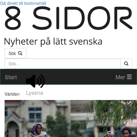
Gå direkt till textinnehåll
Sök
Söktext
Start
Mer
Lyssna
Världen