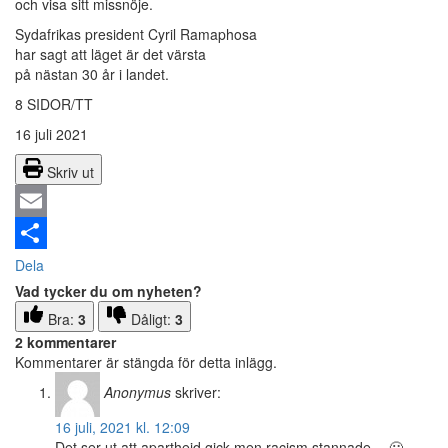
och visa sitt missnöje.
Sydafrikas president Cyril Ramaphosa
har sagt att läget är det värsta
på nästan 30 år i landet.
8 SIDOR/TT
16 juli 2021
Skriv ut
Email
Dela
Vad tycker du om nyheten?
Bra:
3
Dåligt:
3
2 kommentarer
Kommentarer är stängda för detta inlägg.
Anonymus
skriver:
16 juli, 2021 kl. 12:09
Det ser ut att apartheid gick men racism stannade… 🙁