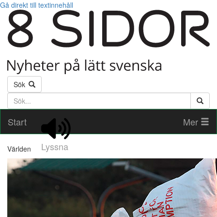
Gå direkt till textinnehåll
Sök
Söktext
Start
Mer
Lyssna
Världen