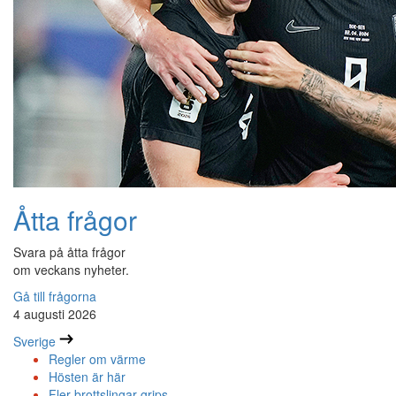
Åtta frågor
Svara på åtta frågor
om veckans nyheter.
Gå till frågorna
4 augusti 2026
Sverige
Regler om värme
Hösten är här
Fler brottslingar grips