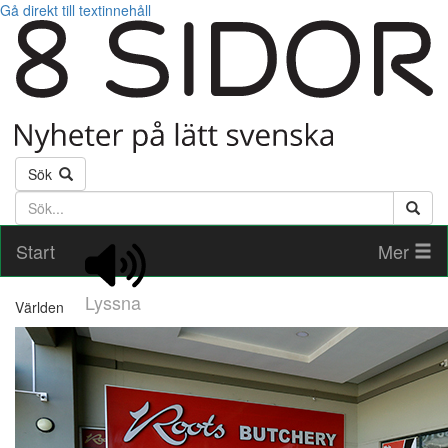
Gå direkt till textinnehåll
Sök
Söktext
Start
Mer
Lyssna
Världen