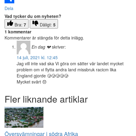
Dela
Vad tycker du om nyheten?
Bra:
7
Dåligt:
5
1 kommentar
Kommentarer är stängda för detta inlägg.
En dag 💔
skriver:
14 juli, 2021 kl. 12:45
Jag vill inte vad ska Vi göra om sätter vår landet mycket
problem om vi flytta andra land missbruk racicm lika
England gjorde 🥲🥲🥲🥲🥲
Mycket svårt 😞
Fler liknande artiklar
Översvämningar i södra Afrika