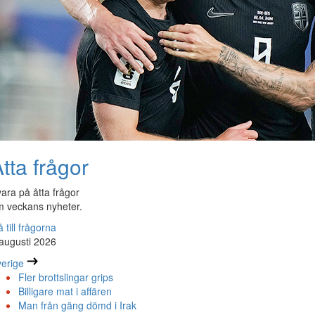
tta frågor
ara på åtta frågor
 veckans nyheter.
 till frågorna
augusti 2026
erige
Fler brottslingar grips
Billigare mat i affären
Man från gäng dömd i Irak