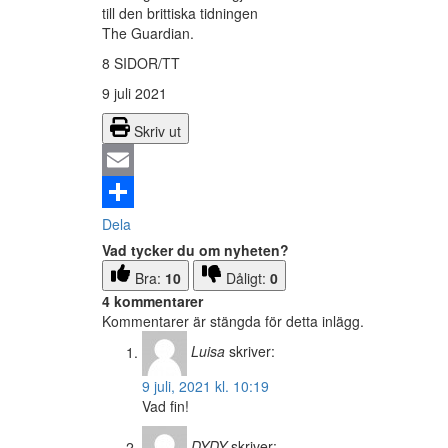
till den brittiska tidningen
The Guardian.
8 SIDOR/TT
9 juli 2021
Skriv ut
Email
Dela
Vad tycker du om nyheten?
Bra:
10
Dåligt:
0
4 kommentarer
Kommentarer är stängda för detta inlägg.
Luisa
skriver:
9 juli, 2021 kl. 10:19
Vad fin!
DYDY
skriver: