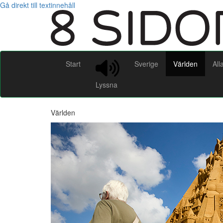
Gå direkt till textinnehåll
Start
Sverige
Världen
All
Lyssna
Världen