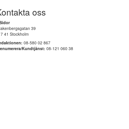
Kontakta oss
Sidor
rakenbergsgatan 39
17 41 Stockholm
edaktionen:
08-580 02 867
renumerera/Kundtjänst:
08-121 060 38