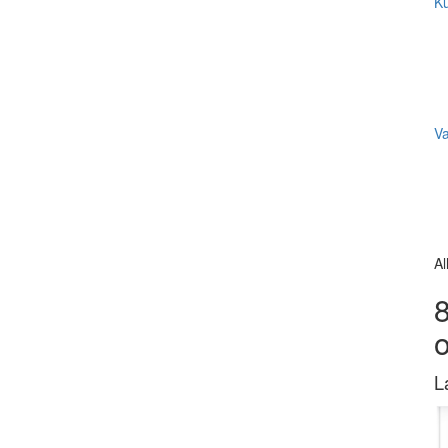
Ku
V
Al
8
L