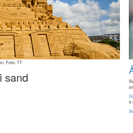
en. Foto: TT
Å
 i sand
Sv
om
Gå
4 
Sv