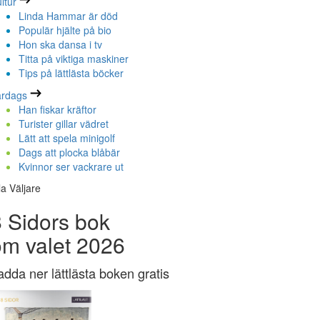
ltur
Linda Hammar är död
Populär hjälte på bio
Hon ska dansa i tv
Titta på viktiga maskiner
Tips på lättlästa böcker
ardags
Han fiskar kräftor
Turister gillar vädret
Lätt att spela minigolf
Dags att plocka blåbär
Kvinnor ser vackrare ut
la Väljare
 Sidors bok
om valet 2026
adda ner lättlästa boken gratis