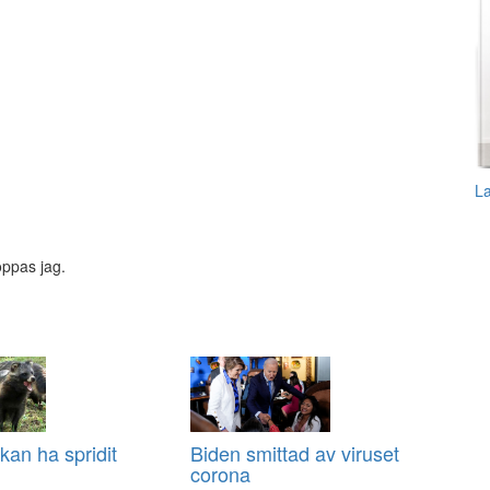
L
oppas jag.
an ha spridit
Biden smittad av viruset
corona