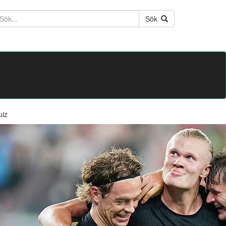
ktext
Sök
uiz