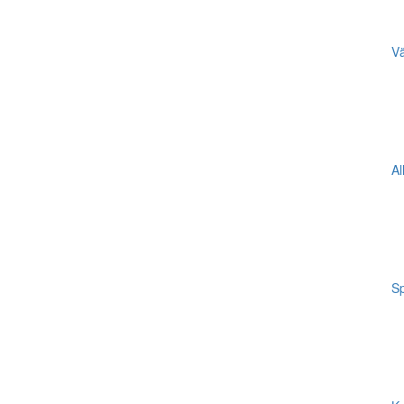
Vä
Al
Sp