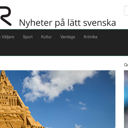
Sö
a Väljare
Sport
Kultur
Vardags
Krönika
Q