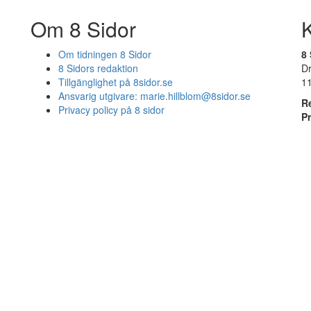
Om 8 Sidor
Om tidningen 8 Sidor
8 
8 Sidors redaktion
D
Tillgänglighet på 8sidor.se
1
Ansvarig utgivare:
marie.hillblom@8sidor.se
R
Privacy policy på 8 sidor
P