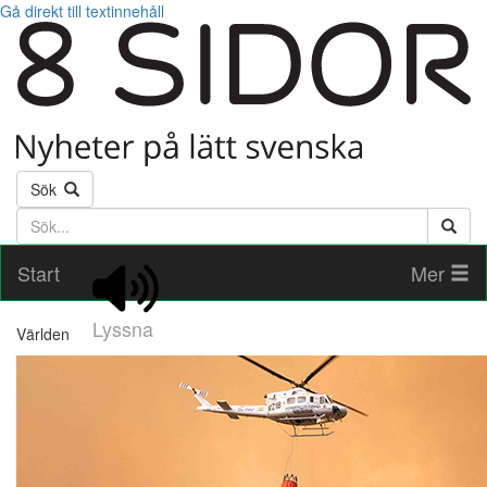
Gå direkt till textinnehåll
Sök
Söktext
Start
Mer
Lyssna
Världen