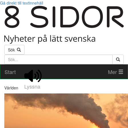
Gå direkt till textinnehåll
Sök
Söktext
Start
Mer
Lyssna
Världen