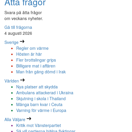
Åtta frågor
Svara på åtta frågor
om veckans nyheter.
Gå till frågorna
4 augusti 2026
Sverige
Regler om värme
Hösten är här
Fler brottslingar grips
Billigare mat i affären
Man från gäng dömd i Irak
Världen
Nya platser att skydda
Ambulans attackerad i Ukraina
Skjutning i skola i Thailand
Många barn kvar i Ceuta
Varning för värme i Europa
Alla Väljare
Kritik mot Vänsterpartiet
Så vill partierna hjälpa flyktingar