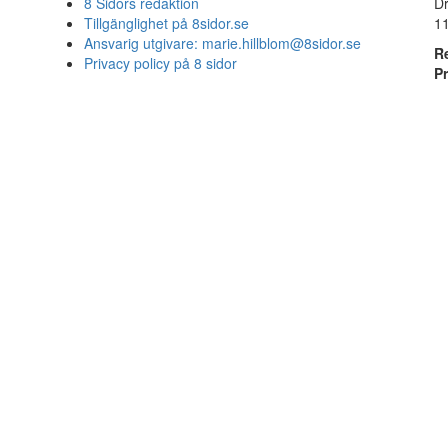
8 Sidors redaktion
D
Tillgänglighet på 8sidor.se
1
Ansvarig utgivare:
marie.hillblom@8sidor.se
R
Privacy policy på 8 sidor
P