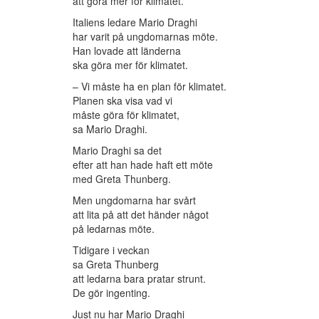
att göra mer för klimatet.
Italiens ledare Mario Draghi
har varit på ungdomarnas möte.
Han lovade att länderna
ska göra mer för klimatet.
– Vi måste ha en plan för klimatet.
Planen ska visa vad vi
måste göra för klimatet,
sa Mario Draghi.
Mario Draghi sa det
efter att han hade haft ett möte
med Greta Thunberg.
Men ungdomarna har svårt
att lita på att det händer något
på ledarnas möte.
Tidigare i veckan
sa Greta Thunberg
att ledarna bara pratar strunt.
De gör ingenting.
Just nu har Mario Draghi