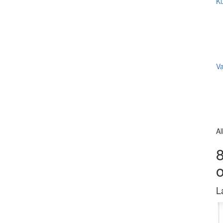
Ku
V
Al
8
L