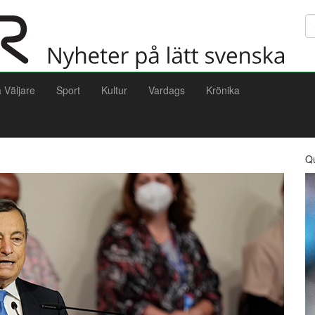
Sö
a Väljare
Sport
Kultur
Vardags
Krönika
Q