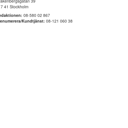
rakenbergsgatan 39
17 41 Stockholm
edaktionen:
08-580 02 867
renumerera/Kundtjänst:
08-121 060 38