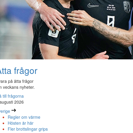
tta frågor
ara på åtta frågor
 veckans nyheter.
 till frågorna
augusti 2026
erige
Regler om värme
Hösten är här
Fler brottslingar grips