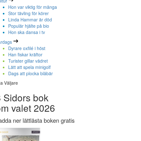
ltur
Hon var viktig för många
Stor tävling för körer
Linda Hammar är död
Populär hjälte på bio
Hon ska dansa i tv
ardags
Dyrare oxfilé i höst
Han fiskar kräftor
Turister gillar vädret
Lätt att spela minigolf
Dags att plocka blåbär
la Väljare
 Sidors bok
om valet 2026
adda ner lättlästa boken gratis