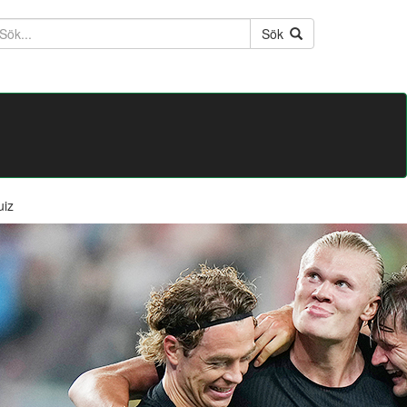
ktext
Sök
uiz