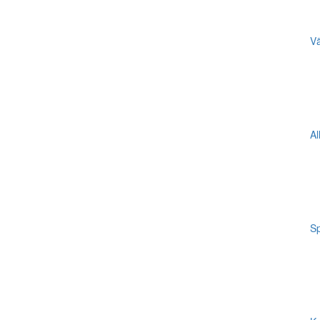
Vä
Al
Sp