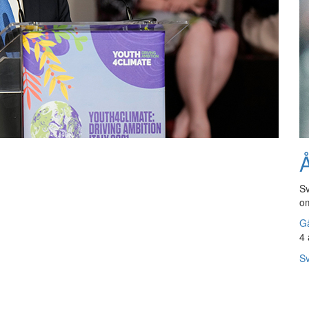
Å
Sv
om
Gå
4 
Sv