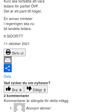
Kurz ska fortsätta att vara
ledare för partiet ÖVP.
Det är ett parti till höger.
En annan minister
i regeringen ska nu
bli landets ledare.
8 SIDOR/TT
11 oktober 2021
Skriv ut
Email
Dela
Vad tycker du om nyheten?
Bra:
6
Dåligt:
2
2 kommentarer
Kommentarer är stängda för detta inlägg.
Anonym
skriver: