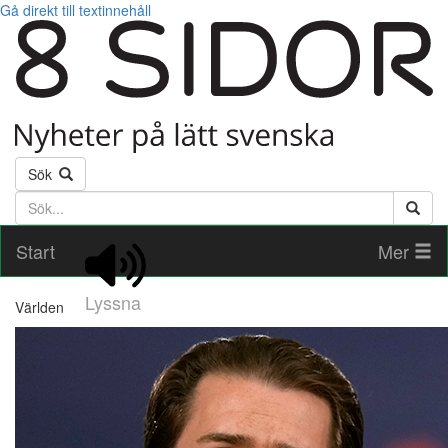
Gå direkt till textinnehåll
Sök
Söktext
Start
Mer
Lyssna
Världen