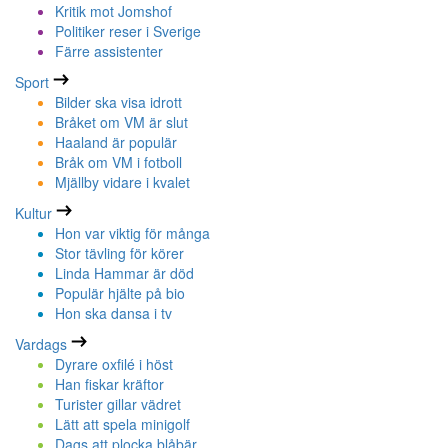
Kritik mot Jomshof
Politiker reser i Sverige
Färre assistenter
Sport
Bilder ska visa idrott
Bråket om VM är slut
Haaland är populär
Bråk om VM i fotboll
Mjällby vidare i kvalet
Kultur
Hon var viktig för många
Stor tävling för körer
Linda Hammar är död
Populär hjälte på bio
Hon ska dansa i tv
Vardags
Dyrare oxfilé i höst
Han fiskar kräftor
Turister gillar vädret
Lätt att spela minigolf
Dags att plocka blåbär