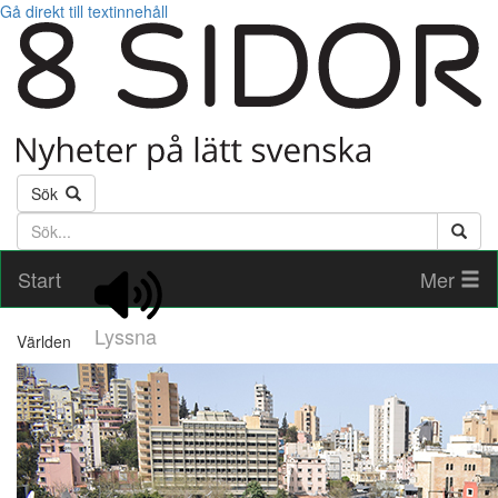
Gå direkt till textinnehåll
Sök
Söktext
Start
Mer
Lyssna
Världen