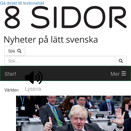
Gå direkt till textinnehåll
Sök
Söktext
Start
Mer
Lyssna
Världen