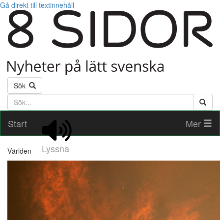
Gå direkt till textinnehåll
Sök
Söktext
Start
Mer
Lyssna
Världen