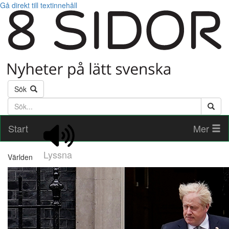
Gå direkt till textinnehåll
Sök
Söktext
Start
Mer
Lyssna
Världen