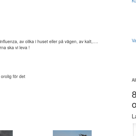
Ku
V
luenza, av olika i huset eller på vägen, av kalt,….
rna ska vi leva !
orolig för det
Al
8
L