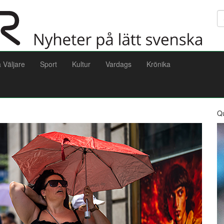
Sö
a Väljare
Sport
Kultur
Vardags
Krönika
Q