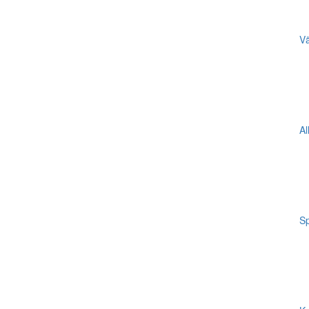
Vä
Al
Sp