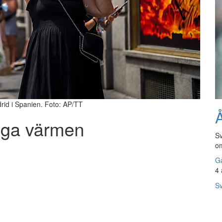
drid i Spanien. Foto: AP/TT
Å
öga värmen
Sv
om
Gå
4 
Sv