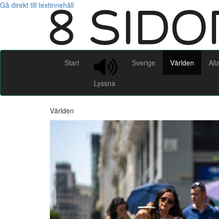
Gå direkt till textinnehåll
Start
Sverige
Världen
All
Lyssna
Världen