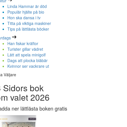
ltur
Linda Hammar är död
Populär hjälte på bio
Hon ska dansa i tv
Titta på viktiga maskiner
Tips på lättlästa böcker
ardags
Han fiskar kräftor
Turister gillar vädret
Lätt att spela minigolf
Dags att plocka blåbär
Kvinnor ser vackrare ut
la Väljare
 Sidors bok
om valet 2026
adda ner lättlästa boken gratis