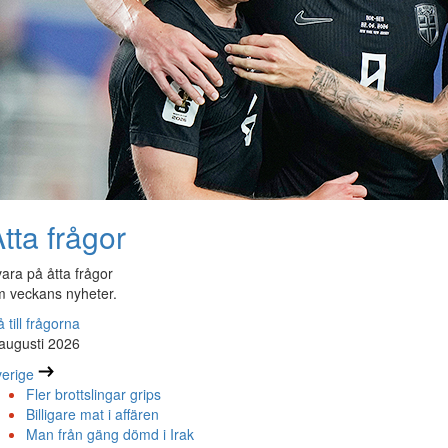
tta frågor
ara på åtta frågor
 veckans nyheter.
 till frågorna
augusti 2026
erige
Fler brottslingar grips
Billigare mat i affären
Man från gäng dömd i Irak