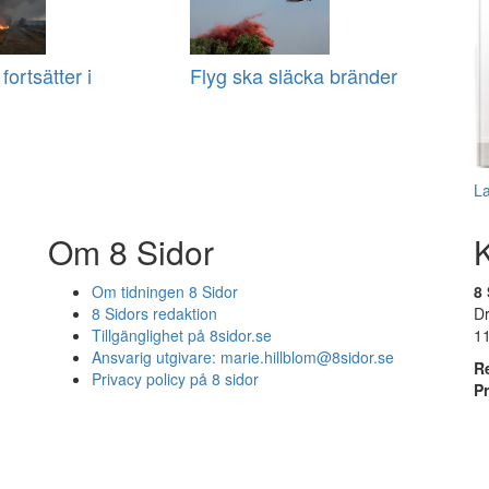
ortsätter i
Flyg ska släcka bränder
L
Om 8 Sidor
Om tidningen 8 Sidor
8 
8 Sidors redaktion
D
Tillgänglighet på 8sidor.se
1
Ansvarig utgivare:
marie.hillblom@8sidor.se
R
Privacy policy på 8 sidor
P