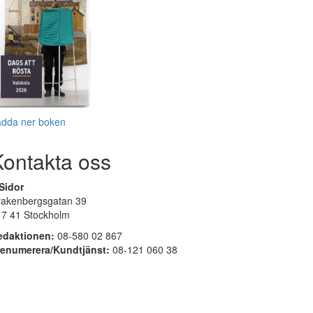
adda ner boken
Kontakta oss
Sidor
rakenbergsgatan 39
17 41 Stockholm
edaktionen:
08-580 02 867
renumerera/Kundtjänst:
08-121 060 38