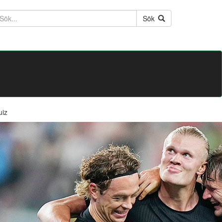
ktext
Sök
uiz