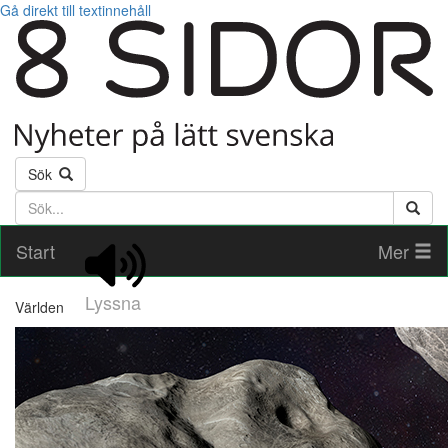
Gå direkt till textinnehåll
Sök
Söktext
Start
Mer
Lyssna
Världen