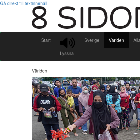
Gå direkt till textinnehåll
Start
Sverige
Världen
All
Lyssna
Världen