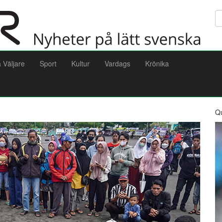
Sö
a Väljare
Sport
Kultur
Vardags
Krönika
Q