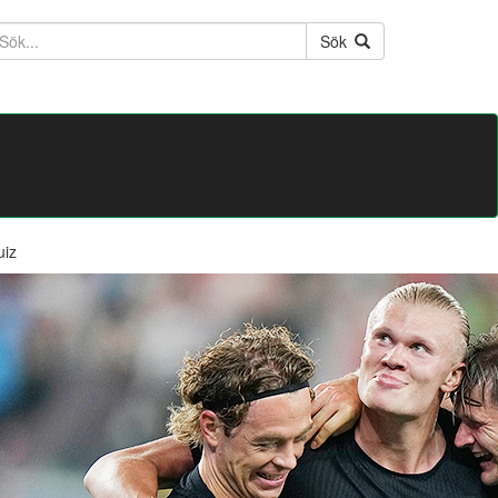
ktext
Sök
uiz