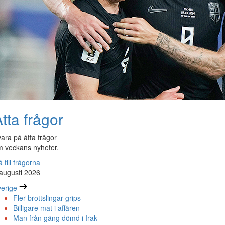
tta frågor
ara på åtta frågor
 veckans nyheter.
 till frågorna
augusti 2026
erige
Fler brottslingar grips
Billigare mat i affären
Man från gäng dömd i Irak