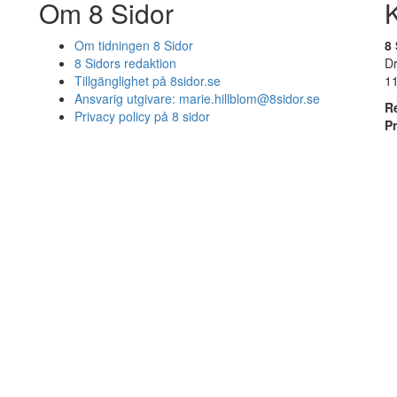
Om 8 Sidor
Om tidningen 8 Sidor
8 
8 Sidors redaktion
D
Tillgänglighet på 8sidor.se
1
Ansvarig utgivare:
marie.hillblom@8sidor.se
R
Privacy policy på 8 sidor
P