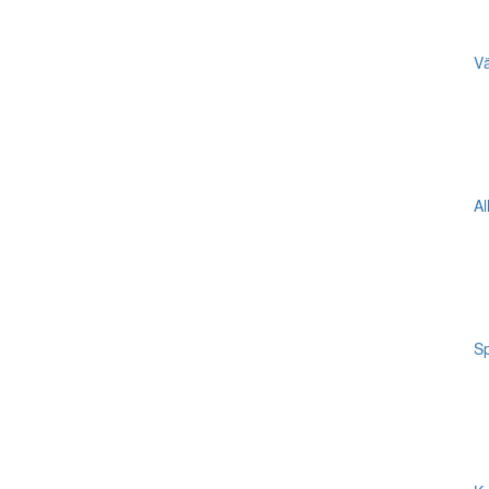
Vä
Al
Sp