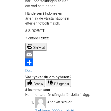
när undersökningen är klar
om vad som hände.
Händelsen i Indonesien
är en av de värsta någonsin
efter en fotbollsmatch.
8 SIDOR/TT
7 oktober 2022
Skriv ut
Email
Dela
Vad tycker du om nyheten?
Bra:
6
Dåligt:
18
8 kommentarer
Kommentarer är stängda för detta inlägg.
Anonym
skriver:
7 oktober, 2022 kl. 10:40