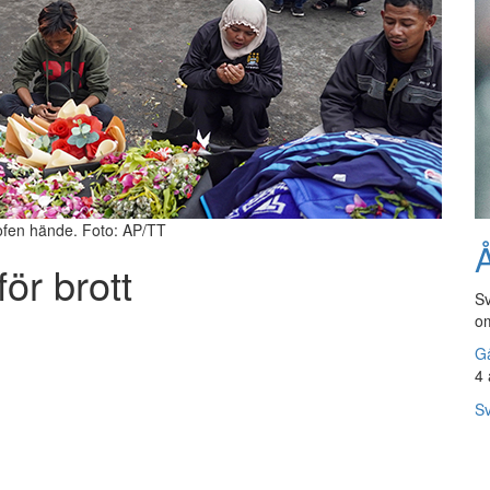
ofen hände. Foto: AP/TT
Å
för brott
Sv
om
Gå
4 
Sv