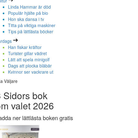
ltur
Linda Hammar är död
Populär hjälte på bio
Hon ska dansa i tv
Titta på viktiga maskiner
Tips på lättlästa böcker
ardags
Han fiskar kräftor
Turister gillar vädret
Lätt att spela minigolf
Dags att plocka blåbär
Kvinnor ser vackrare ut
la Väljare
 Sidors bok
om valet 2026
adda ner lättlästa boken gratis