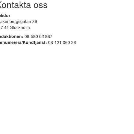
Kontakta oss
Sidor
rakenbergsgatan 39
17 41 Stockholm
edaktionen:
08-580 02 867
renumerera/Kundtjänst:
08-121 060 38