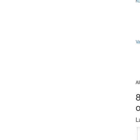
Ku
V
Al
8
L