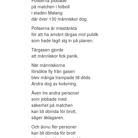
Poliserna jobbade
på matchen i fotboll
i staden Malang
där över 130 människor dog.
Poliserna är misstänkta
för att ha använt tårgas mot publik
som hade tagit sig in på planen.
Tårgasen gjorde
att människor fick panik.
När människorna
försökte fly från gasen
blev många trampade till döds.
Andra dog av kvävning.
Även tre andra personer
som jobbade med
säkerhet på matchen
kan bli dömda för brott,
säger åklagaren.
Och ännu fler personer
kan bli dömda för brott