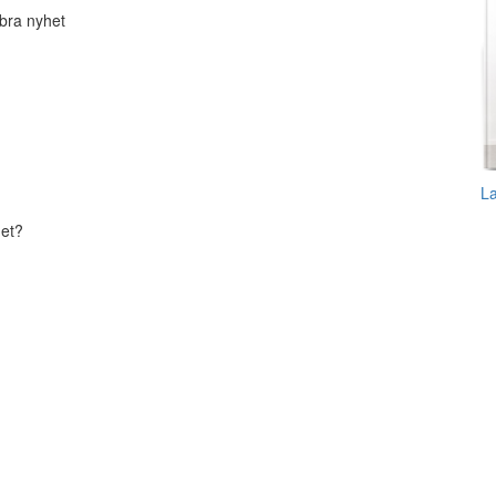
 bra nyhet
L
det?