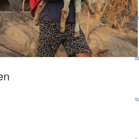
Vä
Al
en
Sp