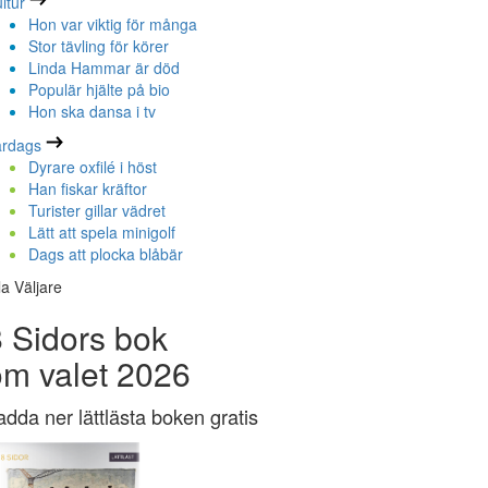
ltur
Hon var viktig för många
Stor tävling för körer
Linda Hammar är död
Populär hjälte på bio
Hon ska dansa i tv
ardags
Dyrare oxfilé i höst
Han fiskar kräftor
Turister gillar vädret
Lätt att spela minigolf
Dags att plocka blåbär
la Väljare
 Sidors bok
om valet 2026
adda ner lättlästa boken gratis