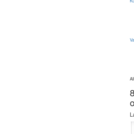
Ku
V
Al
8
L