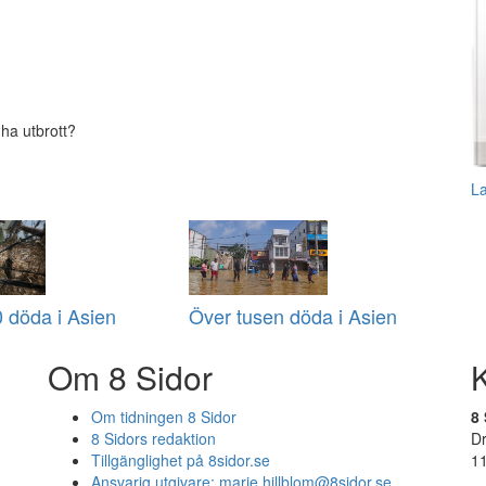
ha utbrott?
L
 döda i Asien
Över tusen döda i Asien
Om 8 Sidor
Om tidningen 8 Sidor
8 
8 Sidors redaktion
D
Tillgänglighet på 8sidor.se
1
Ansvarig utgivare:
marie.hillblom@8sidor.se