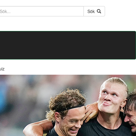
ktext
Sök
uiz