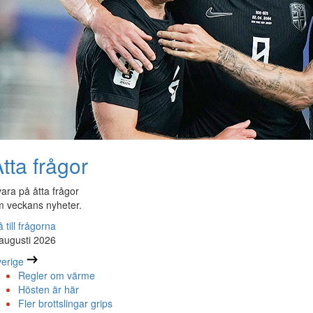
tta frågor
ara på åtta frågor
 veckans nyheter.
 till frågorna
augusti 2026
erige
Regler om värme
Hösten är här
Fler brottslingar grips