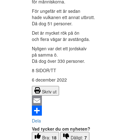
för människorna.
För ungefär ett år sedan
hade vulkanen ett annat utbrott.
Då dog 51 personer.
Det är mycket rök på ön
och flera vägar är avstängda.
Nyligen var det ett jordskalv
på samma ö.
Då dog över 330 personer.
8 SIDOR/TT
6 december 2022
Skriv ut
Email
Dela
Vad tycker du om nyheten?
Bra:
18
Dåligt:
7