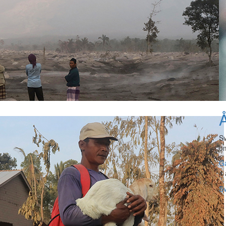
Å
Sv
om
Gå
4 
Sv