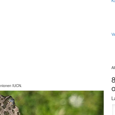
Ku
V
Al
8
unionen IUCN.
L