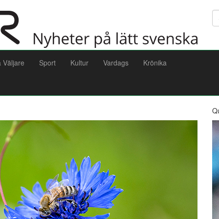
Sö
a Väljare
Sport
Kultur
Vardags
Krönika
Q