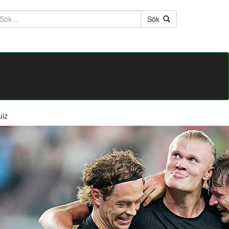
ktext
Sök
uiz