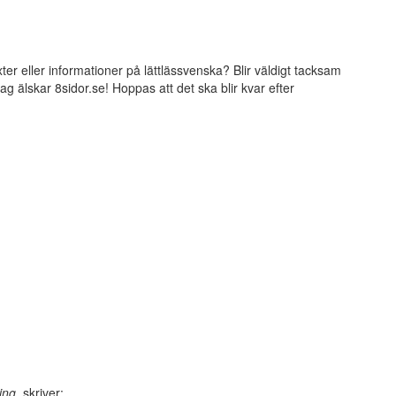
xter eller informationer på lättlässvenska? Blir väldigt tacksam
g älskar 8sidor.se! Hoppas att det ska blir kvar efter
ing.
skriver: