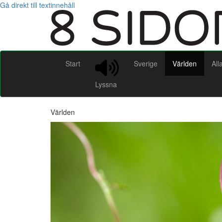
Gå direkt till textinnehåll
Start
Sverige
Världen
All
Lyssna
Världen