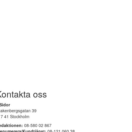
Kontakta oss
Sidor
rakenbergsgatan 39
17 41 Stockholm
edaktionen:
08-580 02 867
renumerera/Kundtjänst:
08-121 060 38