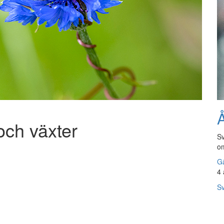
Å
och växter
Sv
om
Gå
4 
Sv