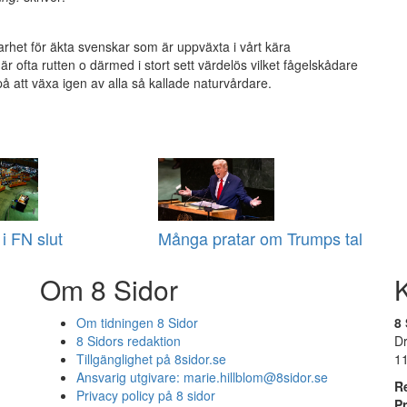
arhet för äkta svenskar som är uppväxta i vårt kära
 ofta rutten o därmed i stort sett värdelös vilket fågelskådare
på att växa igen av alla så kallade naturvårdare.
i FN slut
Många pratar om Trumps tal
Om 8 Sidor
Om tidningen 8 Sidor
8 
8 Sidors redaktion
D
Tillgänglighet på 8sidor.se
1
Ansvarig utgivare:
marie.hillblom@8sidor.se
R
Privacy policy på 8 sidor
P