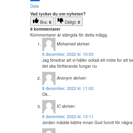
Dela
Vad tycker du om nyheten?
Bra:
6
Dåligt:
0
8 kommentarer
Kommentarer är stängda för detta inlägg.
Mohamed
skriver:
8 december, 2022 kl. 10:53
Jag föredrar att vi håller också ett möte for att
det ska förtfarande fungar nu
Anonym
skriver:
8 december, 2022 kl. 11:02
Ok…
IC
skriver:
8 december, 2022 kl. 13:11
Jorden mådde bättre innan Gud funnit för några