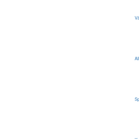
Vä
Al
Sp