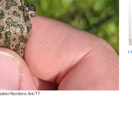
L
örsäter/Nordens Ark/TT