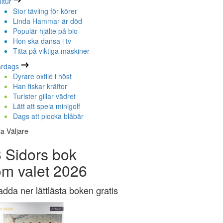
ltur
Stor tävling för körer
Linda Hammar är död
Populär hjälte på bio
Hon ska dansa i tv
Titta på viktiga maskiner
ardags
Dyrare oxfilé i höst
Han fiskar kräftor
Turister gillar vädret
Lätt att spela minigolf
Dags att plocka blåbär
la Väljare
 Sidors bok
om valet 2026
adda ner lättlästa boken gratis