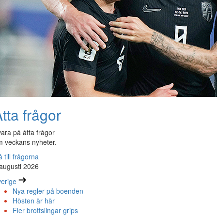
tta frågor
ara på åtta frågor
 veckans nyheter.
 till frågorna
augusti 2026
erige
Nya regler på boenden
Hösten är här
Fler brottslingar grips