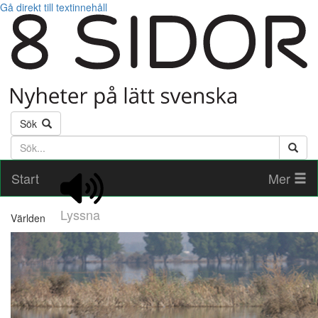
Gå direkt till textinnehåll
Sök
Söktext
Start
Mer
Lyssna
Världen