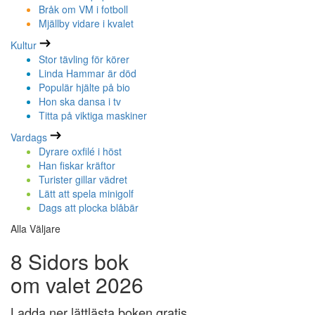
Bråk om VM i fotboll
Mjällby vidare i kvalet
Kultur
Stor tävling för körer
Linda Hammar är död
Populär hjälte på bio
Hon ska dansa i tv
Titta på viktiga maskiner
Vardags
Dyrare oxfilé i höst
Han fiskar kräftor
Turister gillar vädret
Lätt att spela minigolf
Dags att plocka blåbär
Alla Väljare
8 Sidors bok
om valet 2026
Ladda ner lättlästa boken gratis