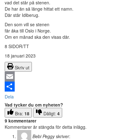
vad det står på stenen.
De har än så länge hittat ett namn.
Där står Idiberug.
Den som vill se stenen
får åka till Oslo i Norge.
Om en månad ska den visas där.
8 SIDOR/TT
18 januari 2023
Skriv ut
Email
Dela
Vad tycker du om nyheten?
Bra:
18
Dåligt:
4
9 kommentarer
Kommentarer är stängda för detta inlägg.
Bebi Peggy
skriver: