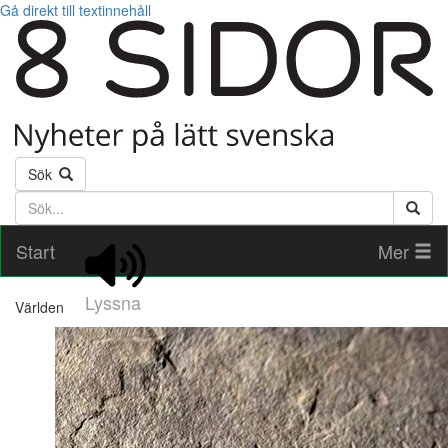
Gå direkt till textinnehåll
Sök
Söktext
Start
Mer
Lyssna
Världen