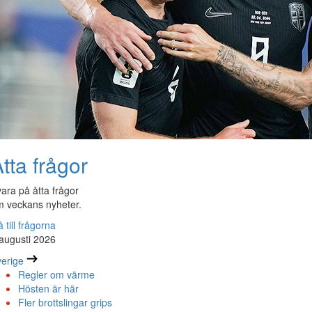
tta frågor
ara på åtta frågor
 veckans nyheter.
 till frågorna
augusti 2026
erige
Regler om värme
Hösten är här
Fler brottslingar grips