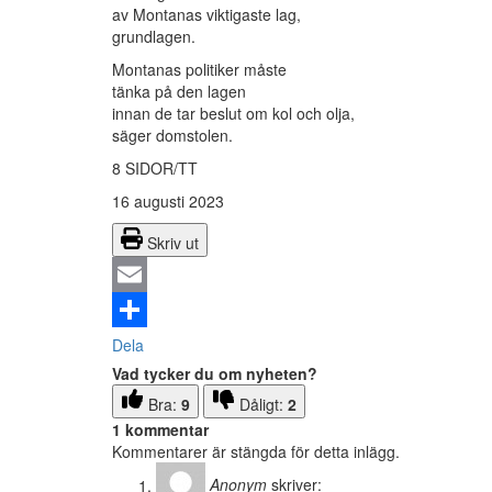
av Montanas viktigaste lag,
grundlagen.
Montanas politiker måste
tänka på den lagen
innan de tar beslut om kol och olja,
säger domstolen.
8 SIDOR/TT
16 augusti 2023
Skriv ut
Email
Dela
Vad tycker du om nyheten?
Bra:
9
Dåligt:
2
1 kommentar
Kommentarer är stängda för detta inlägg.
Anonym
skriver: