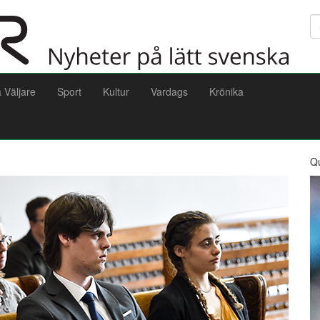
Sö
a Väljare
Sport
Kultur
Vardags
Krönika
Q