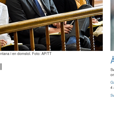
ontana i en domstol. Foto: AP/TT
Å
l
Sv
om
Gå
4 
Sv