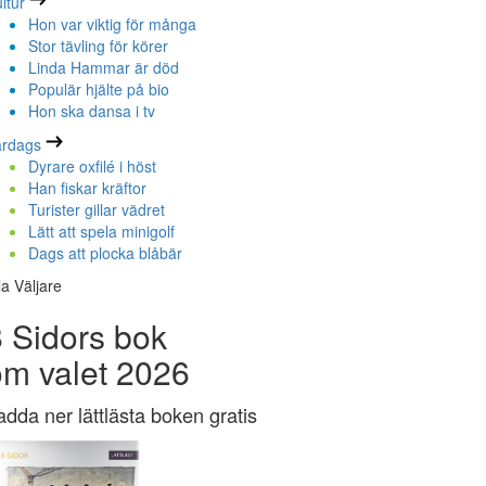
ltur
Hon var viktig för många
Stor tävling för körer
Linda Hammar är död
Populär hjälte på bio
Hon ska dansa i tv
ardags
Dyrare oxfilé i höst
Han fiskar kräftor
Turister gillar vädret
Lätt att spela minigolf
Dags att plocka blåbär
la Väljare
 Sidors bok
om valet 2026
adda ner lättlästa boken gratis