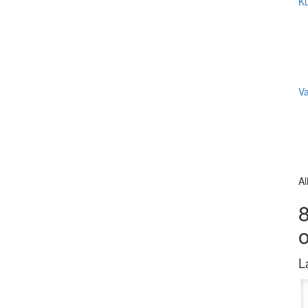
Ku
V
Al
8
L