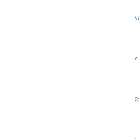
Vä
Al
Sp