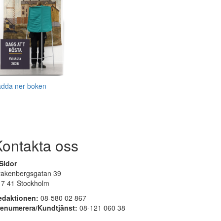
adda ner boken
Kontakta oss
Sidor
rakenbergsgatan 39
17 41 Stockholm
edaktionen:
08-580 02 867
renumerera/Kundtjänst:
08-121 060 38