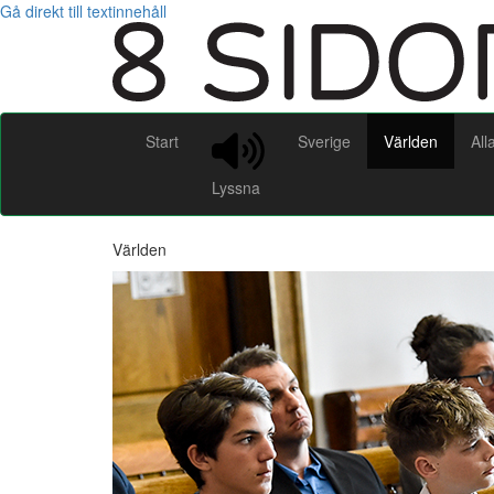
Gå direkt till textinnehåll
Start
Sverige
Världen
All
Lyssna
Världen