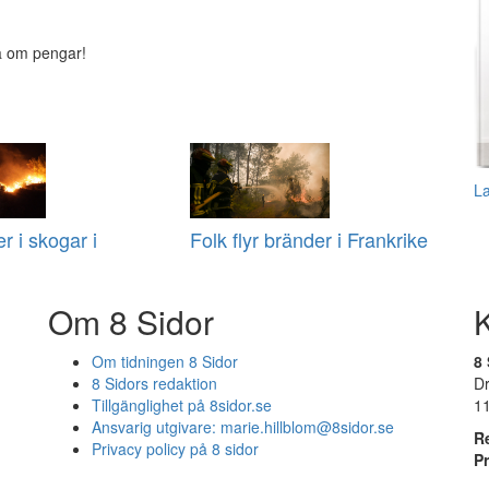
ra om pengar!
L
r i skogar i
Folk flyr bränder i Frankrike
Om 8 Sidor
Om tidningen 8 Sidor
8 
8 Sidors redaktion
D
Tillgänglighet på 8sidor.se
1
Ansvarig utgivare:
marie.hillblom@8sidor.se
R
Privacy policy på 8 sidor
P