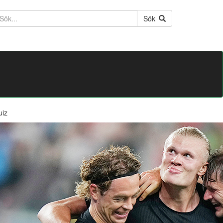
ktext
Sök
uiz