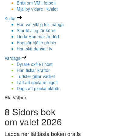
Bråk om VM i fotboll
Mjällby vidare i kvalet
Kultur
Hon var viktig för många
Stor tävling för körer
Linda Hammar är död
Populär hjälte på bio
Hon ska dansa i tv
Vardags
Dyrare oxfilé i höst
Han fiskar kräftor
Turister gillar vädret
Lätt att spela minigolf
Dags att plocka blåbär
Alla Väljare
8 Sidors bok
om valet 2026
Ladda ner lättlästa boken gratis