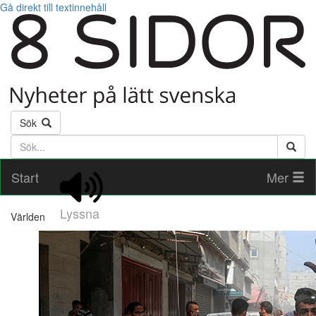
Gå direkt till textinnehåll
Sök
Söktext
Start
Mer
Lyssna
Världen