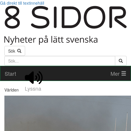
Gå direkt till textinnehåll
Sök
Söktext
Start
Mer
Lyssna
Världen