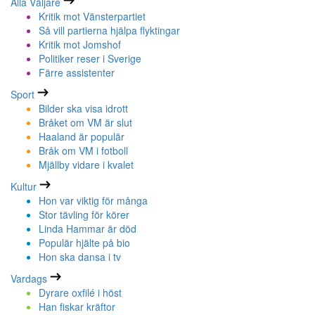
Alla Väljare
Kritik mot Vänsterpartiet
Så vill partierna hjälpa flyktingar
Kritik mot Jomshof
Politiker reser i Sverige
Färre assistenter
Sport
Bilder ska visa idrott
Bråket om VM är slut
Haaland är populär
Bråk om VM i fotboll
Mjällby vidare i kvalet
Kultur
Hon var viktig för många
Stor tävling för körer
Linda Hammar är död
Populär hjälte på bio
Hon ska dansa i tv
Vardags
Dyrare oxfilé i höst
Han fiskar kräftor