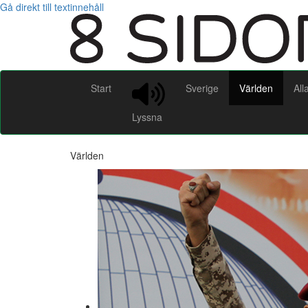
Gå direkt till textinnehåll
Start
Sverige
Världen
All
Lyssna
Världen