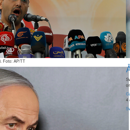
i. Foto: AP/TT
Å
Sv
om
Gå
4 
Sv