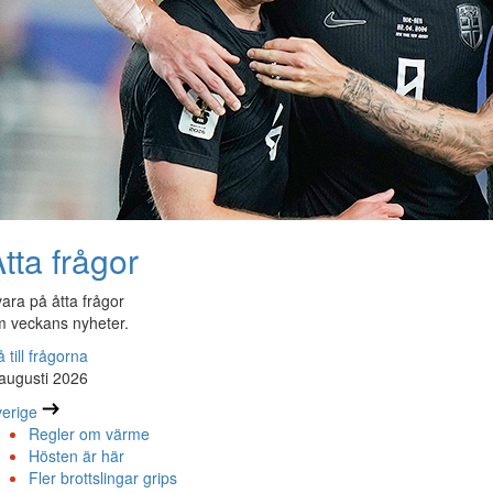
tta frågor
ara på åtta frågor
 veckans nyheter.
 till frågorna
augusti 2026
erige
Regler om värme
Hösten är här
Fler brottslingar grips