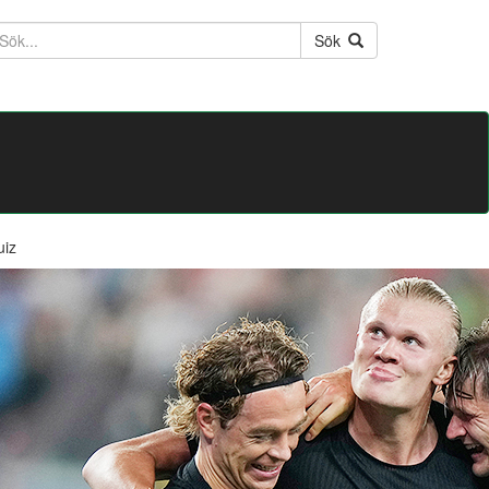
ktext
Sök
uiz