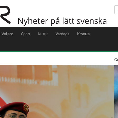
Sö
a Väljare
Sport
Kultur
Vardags
Krönika
Q