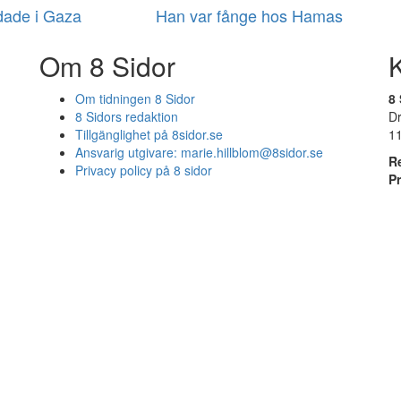
ade i Gaza
Han var fånge hos Hamas
Om 8 Sidor
Om tidningen 8 Sidor
8 
8 Sidors redaktion
D
Tillgänglighet på 8sidor.se
1
Ansvarig utgivare:
marie.hillblom@8sidor.se
R
Privacy policy på 8 sidor
P