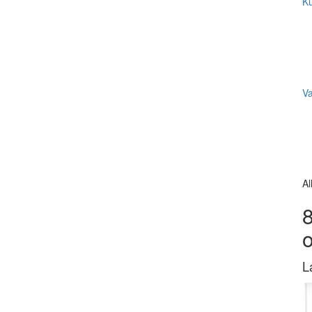
Ku
V
Al
8
L