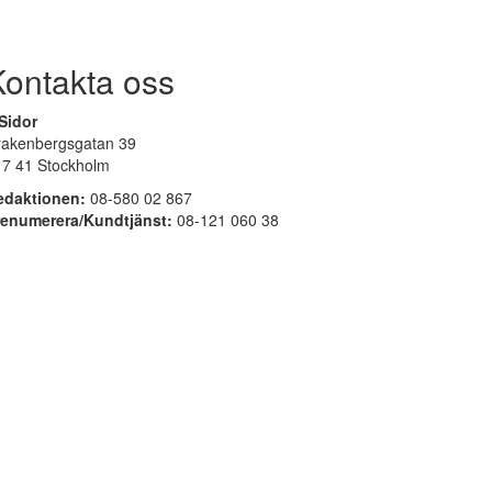
Kontakta oss
Sidor
rakenbergsgatan 39
17 41 Stockholm
edaktionen:
08-580 02 867
renumerera/Kundtjänst:
08-121 060 38