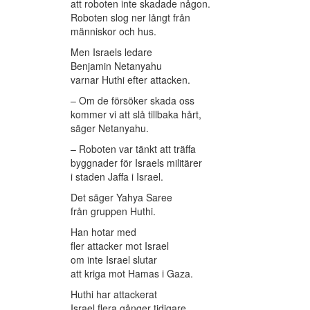
att roboten inte skadade någon.
Roboten slog ner långt från
människor och hus.
Men Israels ledare
Benjamin Netanyahu
varnar Huthi efter attacken.
– Om de försöker skada oss
kommer vi att slå tillbaka hårt,
säger Netanyahu.
– Roboten var tänkt att träffa
byggnader för Israels militärer
i staden Jaffa i Israel.
Det säger Yahya Saree
från gruppen Huthi.
Han hotar med
fler attacker mot Israel
om inte Israel slutar
att kriga mot Hamas i Gaza.
Huthi har attackerat
Israel flera gånger tidigare.