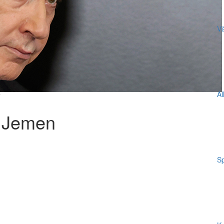
Vä
Al
T
n Jemen
Sp