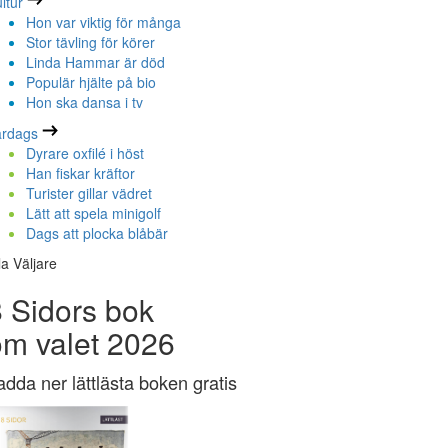
ltur
Hon var viktig för många
Stor tävling för körer
Linda Hammar är död
Populär hjälte på bio
Hon ska dansa i tv
ardags
Dyrare oxfilé i höst
Han fiskar kräftor
Turister gillar vädret
Lätt att spela minigolf
Dags att plocka blåbär
la Väljare
 Sidors bok
om valet 2026
adda ner lättlästa boken gratis