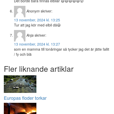
Det borde bara finnas elbilar 😃😃😃😃😃😤
Anonym
skriver:
13 november, 2024 kl. 13:25
Tur att jag kör med elbil då😃
Anja
skriver:
13 november, 2024 kl. 13:27
som en mamma till tonåringar så tycker jag det är jätte fallit
/ fy och blä
Fler liknande artiklar
Europas floder torkar