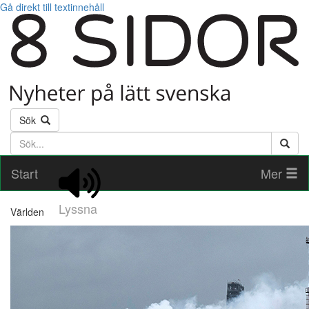
Gå direkt till textinnehåll
Sök
Söktext
Start
Mer
Lyssna
Världen