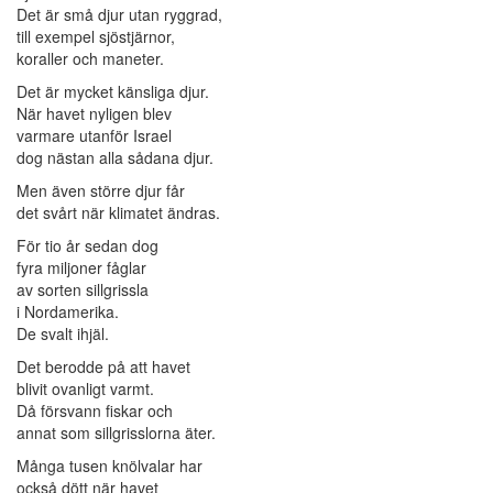
Det är små djur utan ryggrad,
till exempel sjöstjärnor,
koraller och maneter.
Det är mycket känsliga djur.
När havet nyligen blev
varmare utanför Israel
dog nästan alla sådana djur.
Men även större djur får
det svårt när klimatet ändras.
För tio år sedan dog
fyra miljoner fåglar
av sorten sillgrissla
i Nordamerika.
De svalt ihjäl.
Det berodde på att havet
blivit ovanligt varmt.
Då försvann fiskar och
annat som sillgrisslorna äter.
Många tusen knölvalar har
också dött när havet