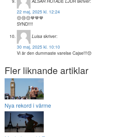
ÄLSAR HOTADE LJUR
skriver:
22 maj, 2025 kl. 12:24
😔😢😔🤎🤎🤎
SYND!!!!
Luisa
skriver:
30 maj, 2025 kl. 10:10
Vi är den dummaste varelse Cajse!!!😔
Fler liknande artiklar
Nya rekord i värme