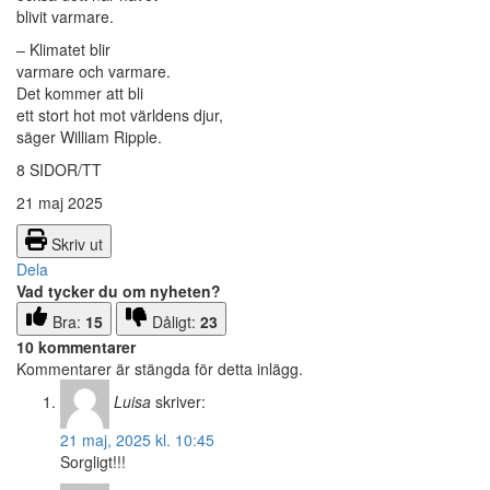
blivit varmare.
– Klimatet blir
varmare och varmare.
Det kommer att bli
ett stort hot mot världens djur,
säger William Ripple.
8 SIDOR/TT
21 maj 2025
Skriv ut
Dela
Vad tycker du om nyheten?
Bra:
15
Dåligt:
23
10 kommentarer
Kommentarer är stängda för detta inlägg.
Luisa
skriver:
21 maj, 2025 kl. 10:45
Sorgligt!!!