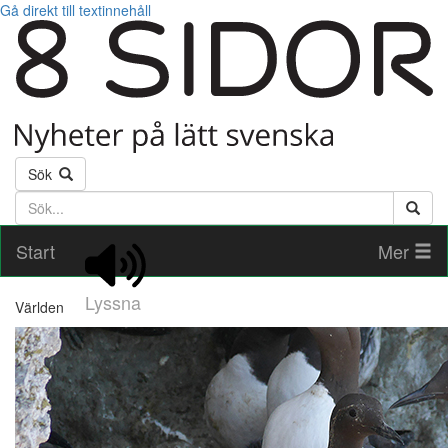
Gå direkt till textinnehåll
Sök
Söktext
Start
Mer
Lyssna
Världen