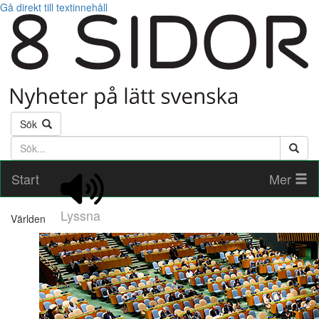
Gå direkt till textinnehåll
Sök
Söktext
Start
Mer
Lyssna
Världen