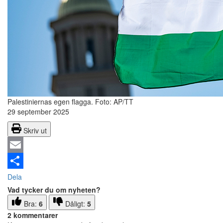
Palestiniernas egen flagga.
Foto: AP/TT
29 september 2025
Skriv ut
Email
Dela
Vad tycker du om nyheten?
Bra:
6
Dåligt:
5
2 kommentarer