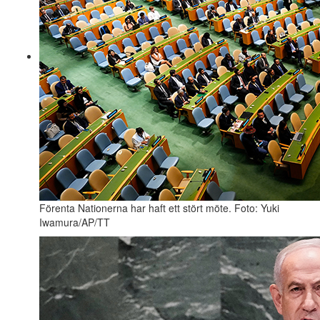
Förenta Nationerna har haft ett stört möte. Foto: Yuki
Iwamura/AP/TT