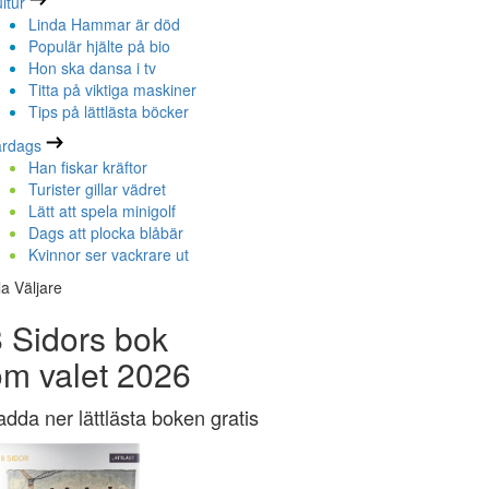
ltur
Linda Hammar är död
Populär hjälte på bio
Hon ska dansa i tv
Titta på viktiga maskiner
Tips på lättlästa böcker
ardags
Han fiskar kräftor
Turister gillar vädret
Lätt att spela minigolf
Dags att plocka blåbär
Kvinnor ser vackrare ut
la Väljare
 Sidors bok
om valet 2026
adda ner lättlästa boken gratis