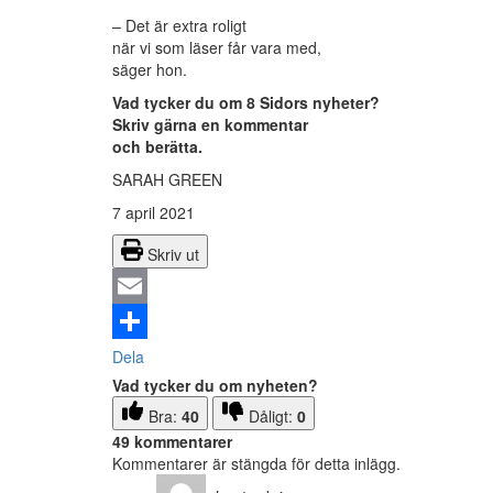
– Det är extra roligt
när vi som läser får vara med,
säger hon.
Vad tycker du om 8 Sidors nyheter?
Skriv gärna en kommentar
och berätta.
SARAH GREEN
7 april 2021
Skriv ut
Email
Dela
Vad tycker du om nyheten?
Bra:
40
Dåligt:
0
49 kommentarer
Kommentarer är stängda för detta inlägg.