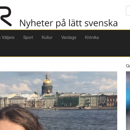
Sö
a Väljare
Sport
Kultur
Vardags
Krönika
Q