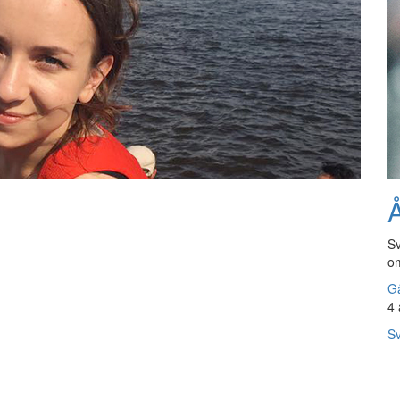
Å
Sv
om
Gå
4 
Sv