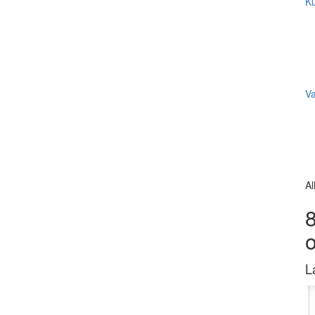
Ku
V
Al
8
L