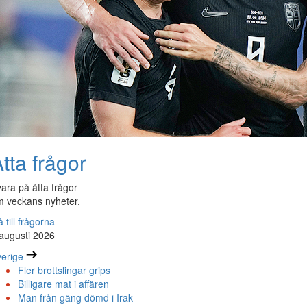
tta frågor
ara på åtta frågor
 veckans nyheter.
 till frågorna
augusti 2026
erige
Fler brottslingar grips
Billigare mat i affären
Man från gäng dömd i Irak