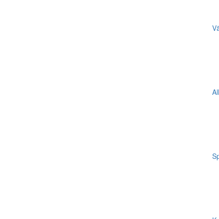
Vä
Al
Sp