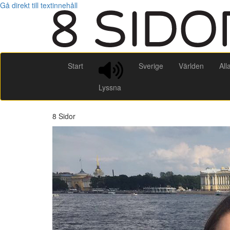
Gå direkt till textinnehåll
Start
Sverige
Världen
All
Lyssna
8 Sidor