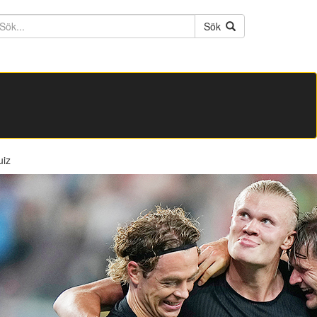
ktext
Sök
uiz