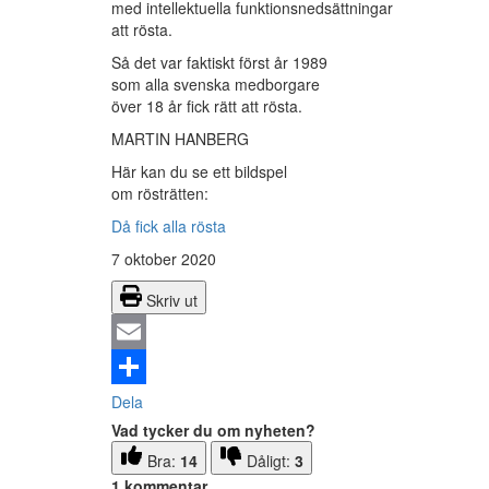
med intellektuella funktionsnedsättningar
att rösta.
Så det var faktiskt först år 1989
som alla svenska medborgare
över 18 år fick rätt att rösta.
MARTIN HANBERG
Här kan du se ett bildspel
om rösträtten:
Då fick alla rösta
7 oktober 2020
Skriv ut
Email
Dela
Vad tycker du om nyheten?
Bra:
14
Dåligt:
3
1 kommentar