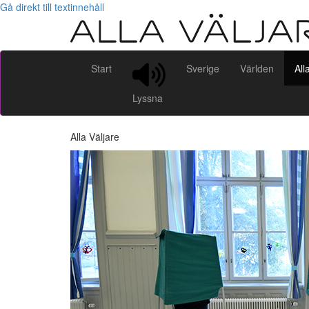
Gå direkt till textinnehåll
Start
Sverige
Världen
All
Lyssna
Alla Väljare