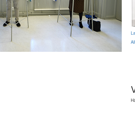
L
Al
V
Hä