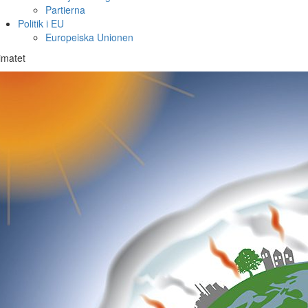
Partierna
Politik i EU
Europeiska Unionen
imatet