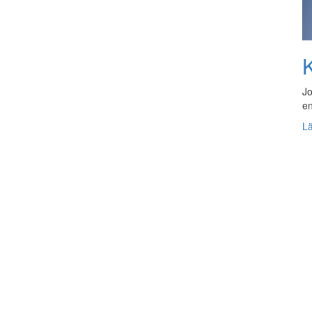
K
Jo
en
L