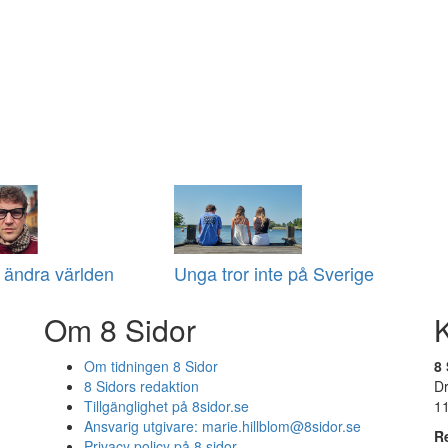
t ändra världen
Unga tror inte på Sverige
Om 8 Sidor
Om tidningen 8 Sidor
8 
8 Sidors redaktion
D
Tillgänglighet på 8sidor.se
1
Ansvarig utgivare:
marie.hillblom@8sidor.se
R
Privacy policy på 8 sidor