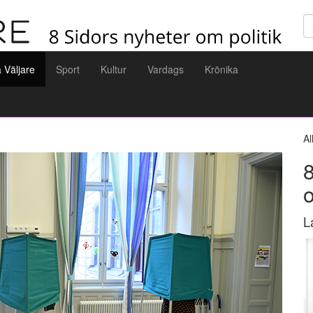
Sö
a Väljare
Sport
Kultur
Vardags
Krönika
Al
8
L