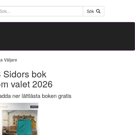
ktext
Sök
la Väljare
 Sidors bok
om valet 2026
adda ner lättlästa boken gratis