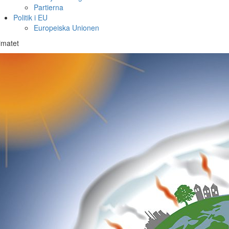
Partierna
Politik i EU
Europeiska Unionen
imatet