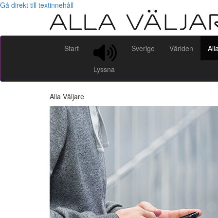
Gå direkt till textinnehåll
Start
Sverige
Världen
All
Lyssna
Alla Väljare