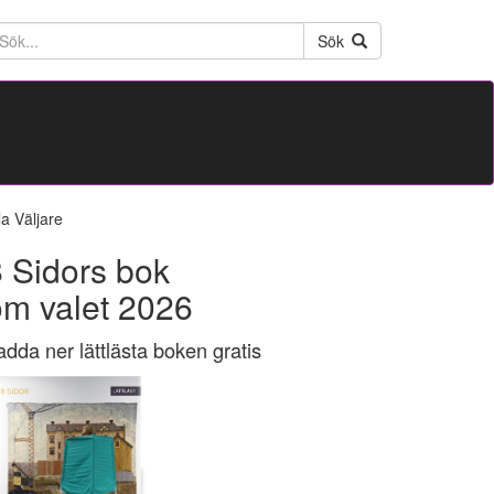
ktext
Sök
la Väljare
 Sidors bok
om valet 2026
adda ner lättlästa boken gratis