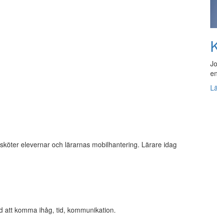
K
Jo
en
L
 sköter elevernar och lärarnas mobilhantering. Lärare idag
d att komma ihåg, tid, kommunikation.