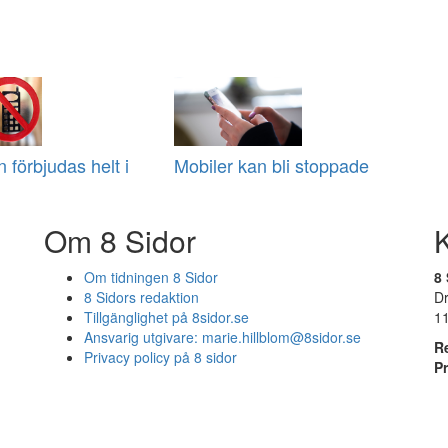
 förbjudas helt i
Mobiler kan bli stoppade
Om 8 Sidor
Om tidningen 8 Sidor
8 
8 Sidors redaktion
D
Tillgänglighet på 8sidor.se
1
Ansvarig utgivare:
marie.hillblom@8sidor.se
R
Privacy policy på 8 sidor
P