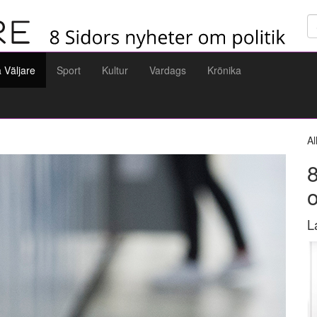
Sö
a Väljare
Sport
Kultur
Vardags
Krönika
Al
8
L