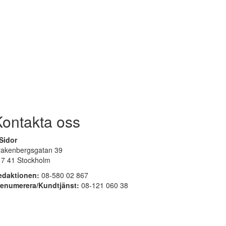
Kontakta oss
Sidor
rakenbergsgatan 39
17 41 Stockholm
edaktionen:
08-580 02 867
renumerera/Kundtjänst:
08-121 060 38