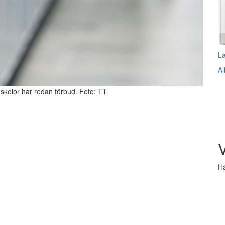
L
Al
a skolor har redan förbud. Foto: TT
V
Hä