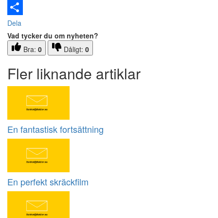
Email
Dela
Vad tycker du om nyheten?
Bra:
0
Dåligt:
0
Fler liknande artiklar
En fantastisk fortsättning
En perfekt skräckfilm