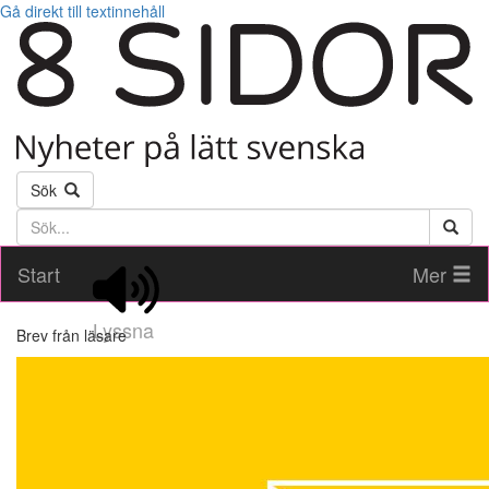
Gå direkt till textinnehåll
Sök
Söktext
Start
Mer
Lyssna
Brev från läsare