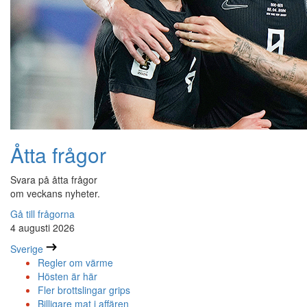
Åtta frågor
Svara på åtta frågor
om veckans nyheter.
Gå till frågorna
4 augusti 2026
Sverige
Regler om värme
Hösten är här
Fler brottslingar grips
Billigare mat i affären