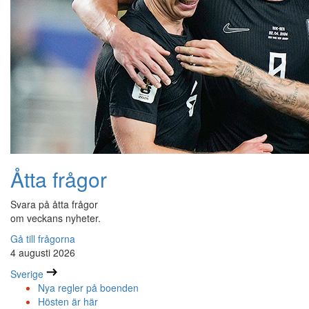
Åtta frågor
Svara på åtta frågor
om veckans nyheter.
Gå till frågorna
4 augusti 2026
Sverige
Nya regler på boenden
Hösten är här