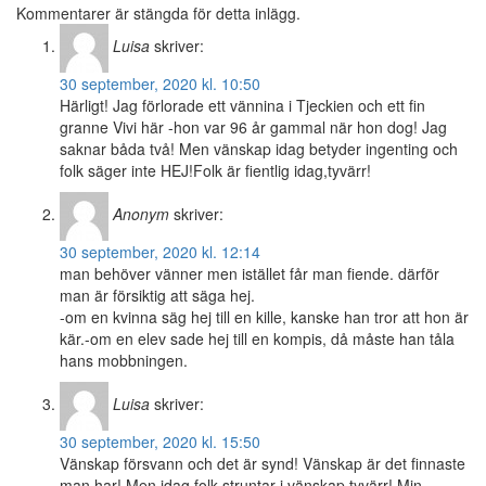
Kommentarer är stängda för detta inlägg.
Luisa
skriver:
30 september, 2020 kl. 10:50
Härligt! Jag förlorade ett vännina i Tjeckien och ett fin
granne Vivi här -hon var 96 år gammal när hon dog! Jag
saknar båda två! Men vänskap idag betyder ingenting och
folk säger inte HEJ!Folk är fientlig idag,tyvärr!
Anonym
skriver:
30 september, 2020 kl. 12:14
man behöver vänner men istället får man fiende. därför
man är försiktig att säga hej.
-om en kvinna säg hej till en kille, kanske han tror att hon är
kär.-om en elev sade hej till en kompis, då måste han tåla
hans mobbningen.
Luisa
skriver:
30 september, 2020 kl. 15:50
Vänskap försvann och det är synd! Vänskap är det finnaste
man har! Men idag folk struntar i vänskap,tyvärr! Min