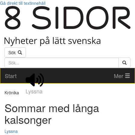
Gå direkt till textinnehåll
Sök
Söktext
Start
Mer
Lyssna
Krönika
Sommar med långa
kalsonger
Lyssna