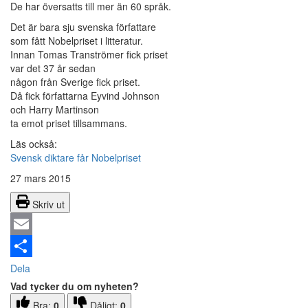
De har översatts till mer än 60 språk.
Det är bara sju svenska författare
som fått Nobelpriset i litteratur.
Innan Tomas Tranströmer fick priset
var det 37 år sedan
någon från Sverige fick priset.
Då fick författarna Eyvind Johnson
och Harry Martinson
ta emot priset tillsammans.
Läs också:
Svensk diktare får Nobelpriset
27 mars 2015
Skriv ut
Email
Dela
Vad tycker du om nyheten?
Bra:
0
Dåligt:
0