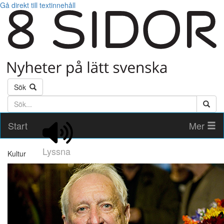
Gå direkt till textinnehåll
Sök
Söktext
Start
Mer
Lyssna
Kultur