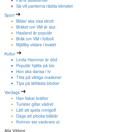
Färre assistenter
Så vill partierna rädda klimatet
Sport
Bilder ska visa idrott
Bråket om VM är slut
Haaland är populär
Bråk om VM i fotboll
Mjällby vidare i kvalet
Kultur
Linda Hammar är död
Populär hjälte på bio
Hon ska dansa i tv
Titta på viktiga maskiner
Tips på lättlästa böcker
Vardags
Han fiskar kräftor
Turister gillar vädret
Lätt att spela minigolf
Dags att plocka blåbär
Kvinnor ser vackrare ut
Alla Väljare