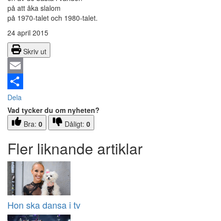
på att åka slalom
på 1970-talet och 1980-talet.
24 april 2015
Skriv ut
Email
Dela
Vad tycker du om nyheten?
Bra:
0
Dåligt:
0
Fler liknande artiklar
Hon ska dansa i tv