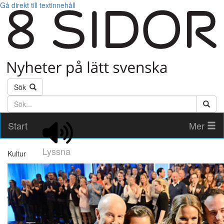
Gå direkt till textinnehåll
Sök
Söktext
Start
Mer
Lyssna
Kultur