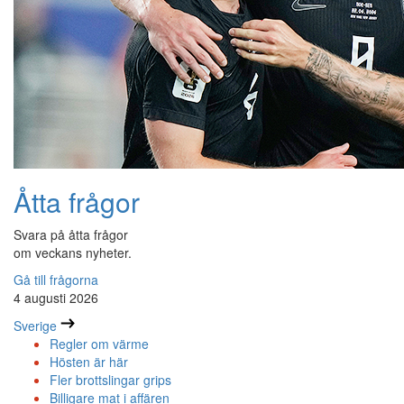
Åtta frågor
Svara på åtta frågor
om veckans nyheter.
Gå till frågorna
4 augusti 2026
Sverige
Regler om värme
Hösten är här
Fler brottslingar grips
Billigare mat i affären