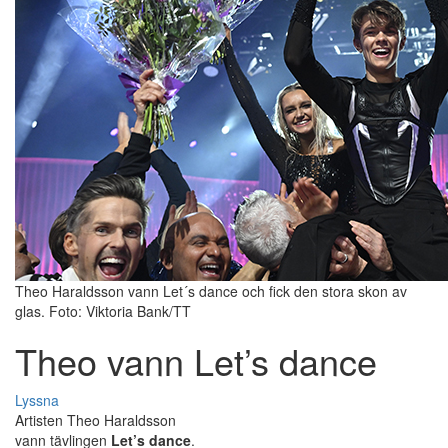
Theo Haraldsson vann Let´s dance och fick den stora skon av
glas. Foto: Viktoria Bank/TT
Theo vann Let’s dance
Lyssna
Artisten Theo Haraldsson
vann tävlingen
Let’s dance
.