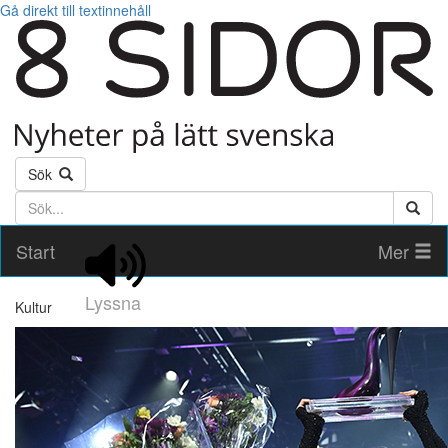
Gå direkt till textinnehåll
Sök
Söktext
Start
Mer
Lyssna
Kultur