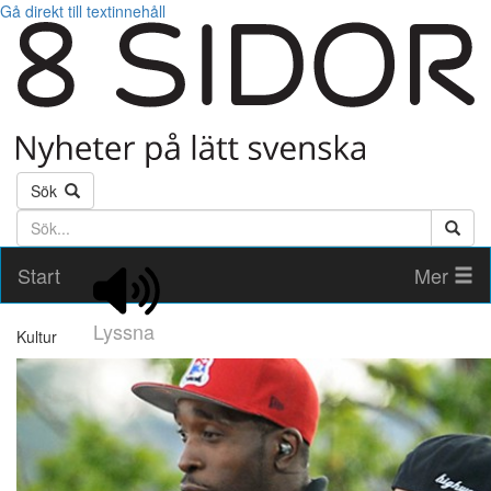
Gå direkt till textinnehåll
Sök
Söktext
Start
Mer
Lyssna
Kultur