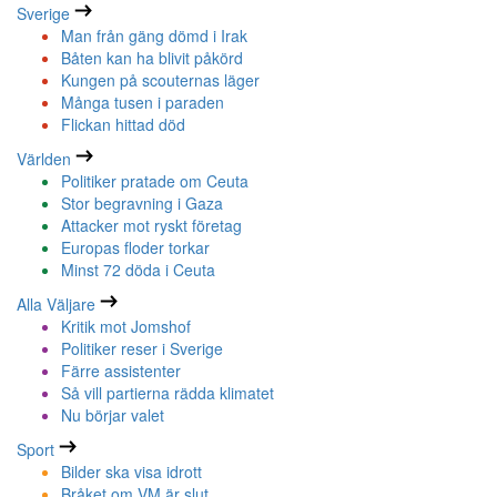
Sverige
Man från gäng dömd i Irak
Båten kan ha blivit påkörd
Kungen på scouternas läger
Många tusen i paraden
Flickan hittad död
Världen
Politiker pratade om Ceuta
Stor begravning i Gaza
Attacker mot ryskt företag
Europas floder torkar
Minst 72 döda i Ceuta
Alla Väljare
Kritik mot Jomshof
Politiker reser i Sverige
Färre assistenter
Så vill partierna rädda klimatet
Nu börjar valet
Sport
Bilder ska visa idrott
Bråket om VM är slut