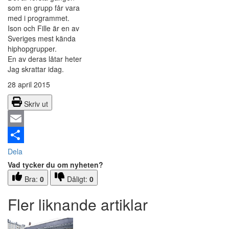
som en grupp får vara
med i programmet.
Ison och Fille är en av
Sveriges mest kända
hiphopgrupper.
En av deras låtar heter
Jag skrattar idag.
28 april 2015
Skriv ut
Email
Dela
Vad tycker du om nyheten?
Bra:
0
Dåligt:
0
Fler liknande artiklar