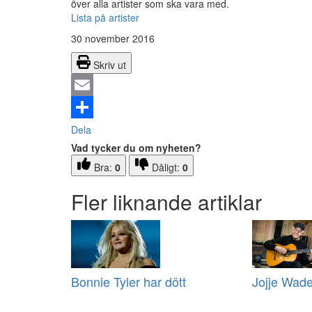
över alla artister som ska vara med.
Lista på artister
30 november 2016
Skriv ut
Email
Dela
Vad tycker du om nyheten?
Bra:
0
Dåligt:
0
Fler liknande artiklar
Bonnie Tyler har dött
Jojje Wade