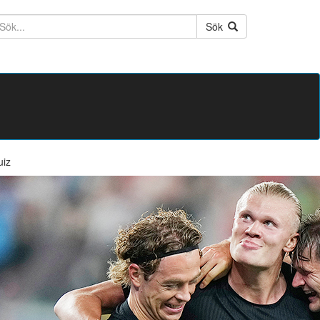
ktext
Sök
uiz