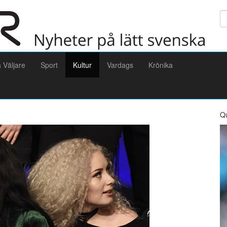
Sö
a Väljare
Sport
Kultur
Vardags
Krönika
Q