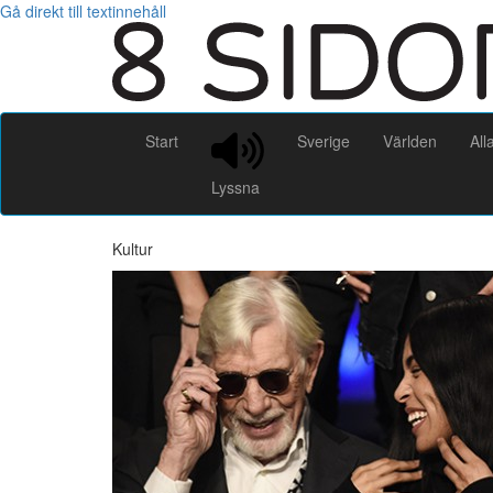
Gå direkt till textinnehåll
Start
Sverige
Världen
All
Lyssna
Kultur