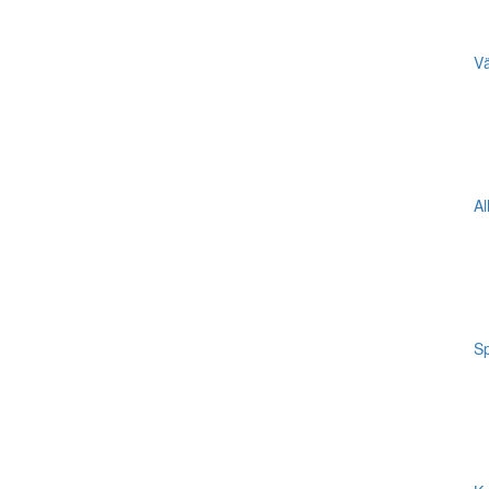
Vä
Al
Sp