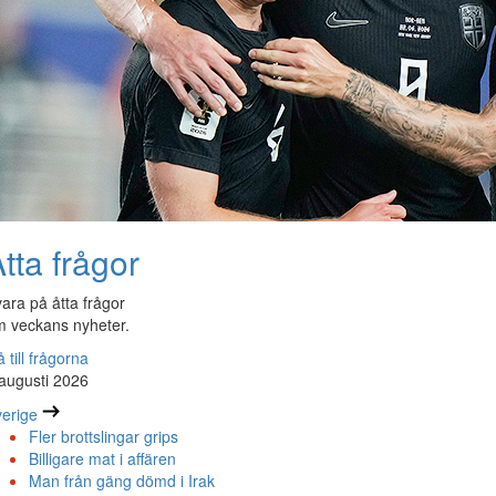
tta frågor
ara på åtta frågor
 veckans nyheter.
 till frågorna
augusti 2026
erige
Fler brottslingar grips
Billigare mat i affären
Man från gäng dömd i Irak