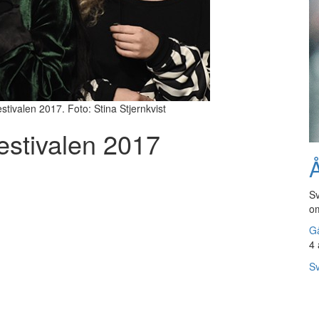
tivalen 2017. Foto: Stina Stjernkvist
festivalen 2017
Å
Sv
om
Gå
4 
Sv