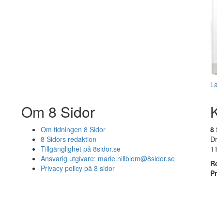
L
Om 8 Sidor
Om tidningen 8 Sidor
8 
8 Sidors redaktion
D
Tillgänglighet på 8sidor.se
1
Ansvarig utgivare:
marie.hillblom@8sidor.se
R
Privacy policy på 8 sidor
P