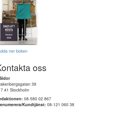
adda ner boken
Kontakta oss
Sidor
rakenbergsgatan 39
17 41 Stockholm
edaktionen:
08-580 02 867
renumerera/Kundtjänst:
08-121 060 38