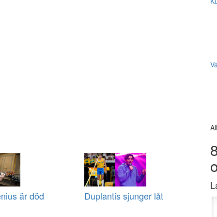
Ku
V
Al
8
L
nius är död
Duplantis sjunger låt