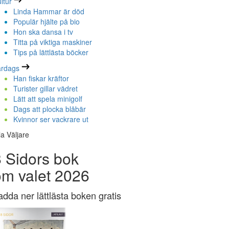
ltur
Linda Hammar är död
Populär hjälte på bio
Hon ska dansa i tv
Titta på viktiga maskiner
Tips på lättlästa böcker
ardags
Han fiskar kräftor
Turister gillar vädret
Lätt att spela minigolf
Dags att plocka blåbär
Kvinnor ser vackrare ut
la Väljare
 Sidors bok
om valet 2026
adda ner lättlästa boken gratis