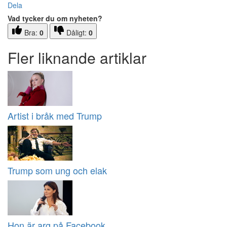
Dela
Vad tycker du om nyheten?
Bra:
0
Dåligt:
0
Fler liknande artiklar
Artist i bråk med Trump
Trump som ung och elak
Hon är arg på Facebook