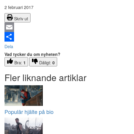
2 februari 2017
Skriv ut
Email
Dela
Vad tycker du om nyheten?
Bra:
1
Dåligt:
0
Fler liknande artiklar
Populär hjälte på bio