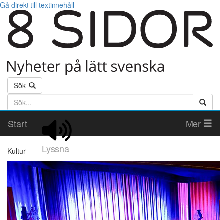
Gå direkt till textinnehåll
Sök
Söktext
Start
Mer
Lyssna
Kultur