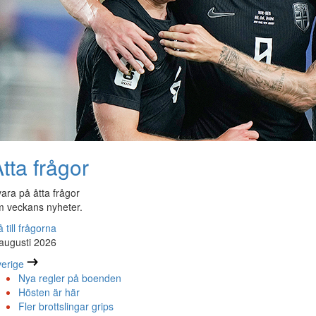
tta frågor
ara på åtta frågor
 veckans nyheter.
 till frågorna
augusti 2026
erige
Nya regler på boenden
Hösten är här
Fler brottslingar grips