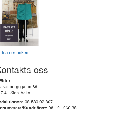
adda ner boken
Kontakta oss
Sidor
rakenbergsgatan 39
17 41 Stockholm
edaktionen:
08-580 02 867
renumerera/Kundtjänst:
08-121 060 38