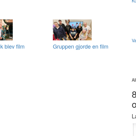
Ku
V
k blev film
Gruppen gjorde en film
Al
8
L