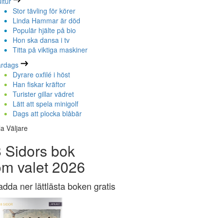
ltur
Stor tävling för körer
Linda Hammar är död
Populär hjälte på bio
Hon ska dansa i tv
Titta på viktiga maskiner
ardags
Dyrare oxfilé i höst
Han fiskar kräftor
Turister gillar vädret
Lätt att spela minigolf
Dags att plocka blåbär
la Väljare
 Sidors bok
om valet 2026
adda ner lättlästa boken gratis