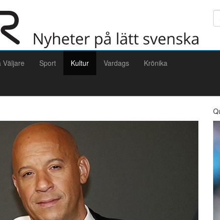
Sö
a Väljare
Sport
Kultur
Vardags
Krönika
Q