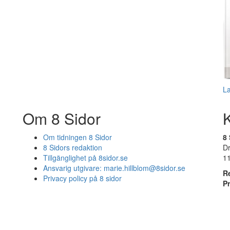
L
Om 8 Sidor
Om tidningen 8 Sidor
8 
8 Sidors redaktion
D
Tillgänglighet på 8sidor.se
1
Ansvarig utgivare:
marie.hillblom@8sidor.se
R
Privacy policy på 8 sidor
P