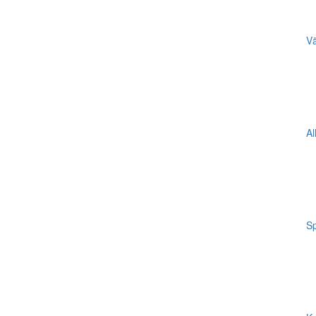
Vä
Al
Sp