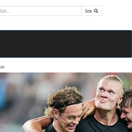
ktext
Sök
uiz