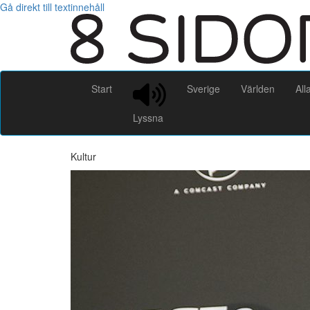
Gå direkt till textinnehåll
Start
Sverige
Världen
All
Lyssna
Kultur