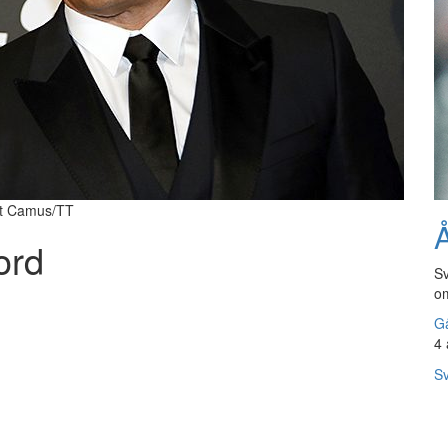
ult Camus/TT
Å
ord
Sv
om
Gå
4 
Sv