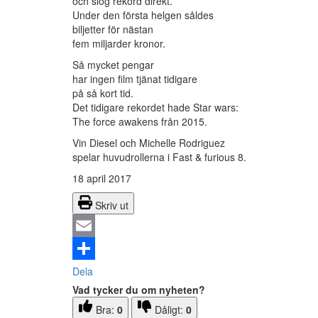
och slog rekord direkt.
Under den första helgen såldes
biljetter för nästan
fem miljarder kronor.
Så mycket pengar
har ingen film tjänat tidigare
på så kort tid.
Det tidigare rekordet hade Star wars:
The force awakens från 2015.
Vin Diesel och Michelle Rodriguez
spelar huvudrollerna i Fast & furious 8.
18 april 2017
Skriv ut
Email
Dela
Vad tycker du om nyheten?
Bra:
0
Dåligt:
0