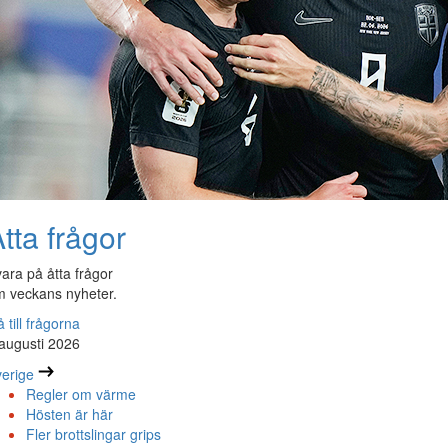
tta frågor
ara på åtta frågor
 veckans nyheter.
 till frågorna
augusti 2026
erige
Regler om värme
Hösten är här
Fler brottslingar grips