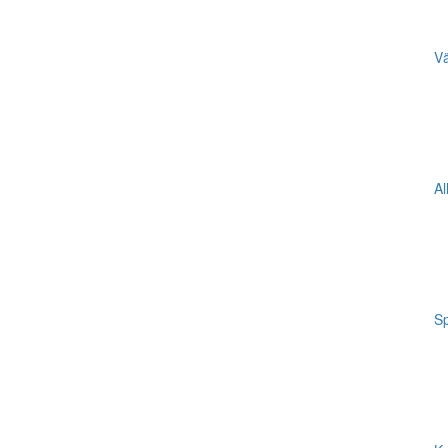
Vä
Al
Sp