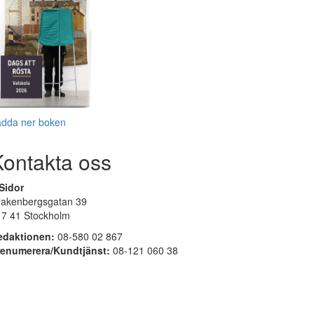
adda ner boken
Kontakta oss
Sidor
rakenbergsgatan 39
17 41 Stockholm
edaktionen:
08-580 02 867
renumerera/Kundtjänst:
08-121 060 38