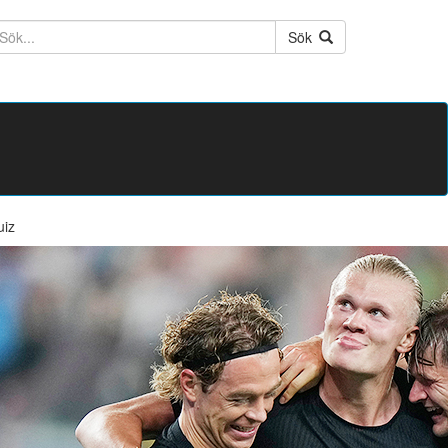
ktext
Sök
uiz