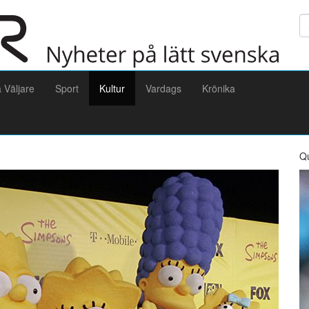
Sö
a Väljare
Sport
Kultur
Vardags
Krönika
Q