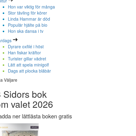
ltur
Hon var viktig för många
Stor tävling för körer
Linda Hammar är död
Populär hjälte på bio
Hon ska dansa i tv
ardags
Dyrare oxfilé i höst
Han fiskar kräftor
Turister gillar vädret
Lätt att spela minigolf
Dags att plocka blåbär
la Väljare
 Sidors bok
om valet 2026
adda ner lättlästa boken gratis