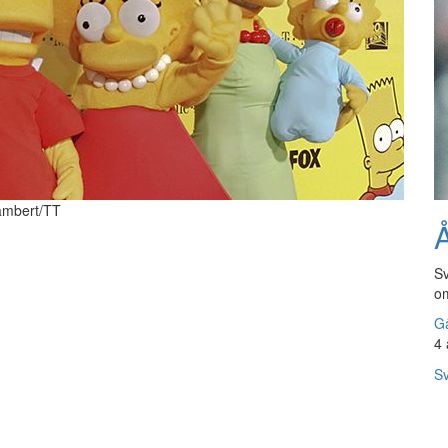
Lambert/TT
Å
Sv
om
Gå
4 
Sv