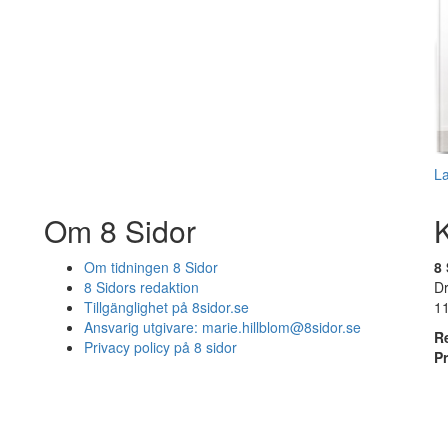
L
Om 8 Sidor
Om tidningen 8 Sidor
8 
8 Sidors redaktion
D
Tillgänglighet på 8sidor.se
1
Ansvarig utgivare:
marie.hillblom@8sidor.se
R
Privacy policy på 8 sidor
P