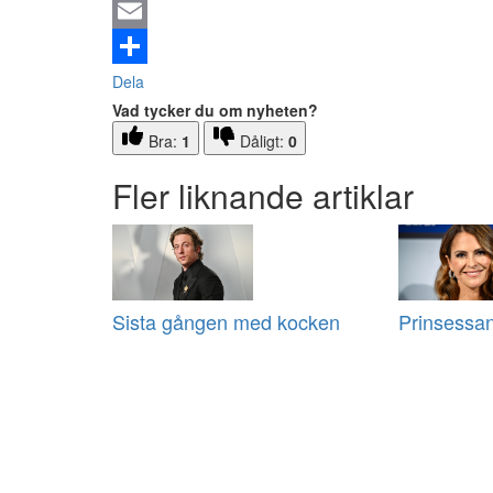
Email
Dela
Vad tycker du om nyheten?
Bra:
1
Dåligt:
0
Fler liknande artiklar
Sista gången med kocken
Prinsessan 