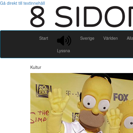
Gå direkt till textinnehåll
Start
Sverige
Världen
All
Lyssna
Kultur