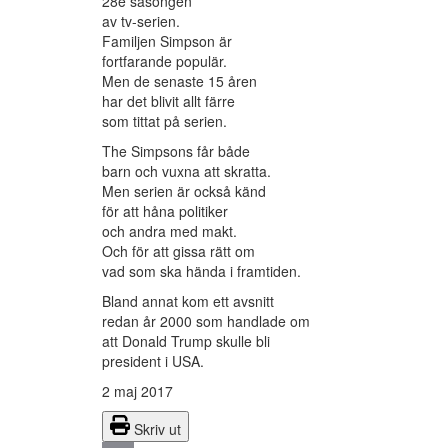
28e säsongen
av tv-serien.
Familjen Simpson är
fortfarande populär.
Men de senaste 15 åren
har det blivit allt färre
som tittat på serien.
The Simpsons får både
barn och vuxna att skratta.
Men serien är också känd
för att håna politiker
och andra med makt.
Och för att gissa rätt om
vad som ska hända i framtiden.
Bland annat kom ett avsnitt
redan år 2000 som handlade om
att Donald Trump skulle bli
president i USA.
2 maj 2017
Skriv ut