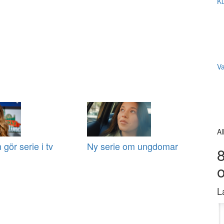
Ku
V
Al
gör serie i tv
Ny serie om ungdomar
8
L