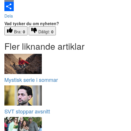
Email
Dela
Vad tycker du om nyheten?
Bra:
0
Dåligt:
0
Fler liknande artiklar
Mystisk serie i sommar
SVT stoppar avsnitt