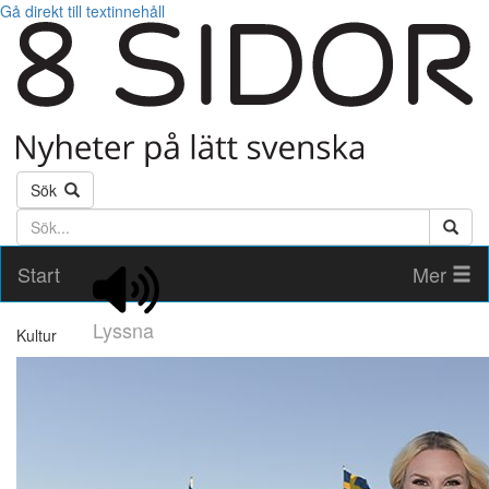
Gå direkt till textinnehåll
Sök
Söktext
Start
Mer
Lyssna
Kultur