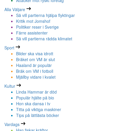
Attacker mot ryskt företag
Alla Väljare
Så vill partierna hjälpa flyktingar
Kritik mot Jomshof
Politiker reser i Sverige
Färre assistenter
Så vill partierna rädda klimatet
Sport
Bilder ska visa idrott
Bråket om VM är slut
Haaland är populär
Bråk om VM i fotboll
Mjällby vidare i kvalet
Kultur
Linda Hammar är död
Populär hjälte på bio
Hon ska dansa i tv
Titta på viktiga maskiner
Tips på lättlästa böcker
Vardags
Han fiskar kräftor