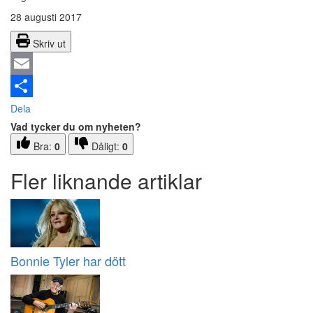
28 augusti 2017
Skriv ut
Email
Dela
Vad tycker du om nyheten?
Bra:
0
Dåligt:
0
Fler liknande artiklar
Bonnie Tyler har dött