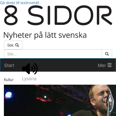
Gå direkt till textinnehåll
Sök
Söktext
Start
Mer
Lyssna
Kultur