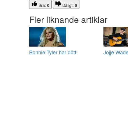
Bra:
0
Dåligt:
0
Fler liknande artiklar
Bonnie Tyler har dött
Jojje Wade