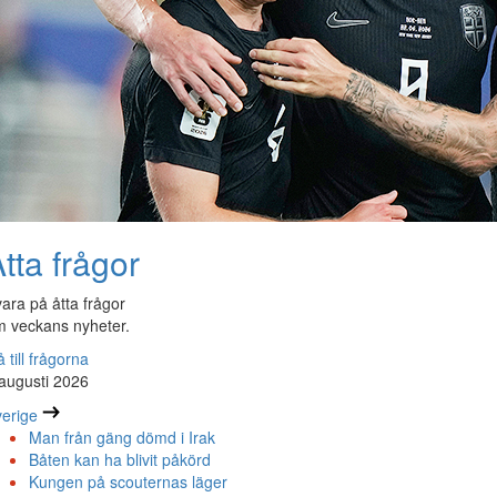
tta frågor
ara på åtta frågor
 veckans nyheter.
 till frågorna
augusti 2026
erige
Man från gäng dömd i Irak
Båten kan ha blivit påkörd
Kungen på scouternas läger