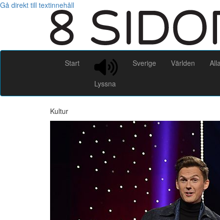
Gå direkt till textinnehåll
Start
Sverige
Världen
All
Lyssna
Kultur