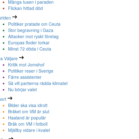
Många tusen i paraden
Flickan hittad död
rlden
Politiker pratade om Ceuta
Stor begravning i Gaza
Attacker mot ryskt företag
Europas floder torkar
Minst 72 döda i Ceuta
la Väljare
Kritik mot Jomshof
Politiker reser i Sverige
Färre assistenter
Så vill partierna rädda klimatet
Nu börjar valet
ort
Bilder ska visa idrott
Bråket om VM är slut
Haaland är populär
Bråk om VM i fotboll
Mjällby vidare i kvalet