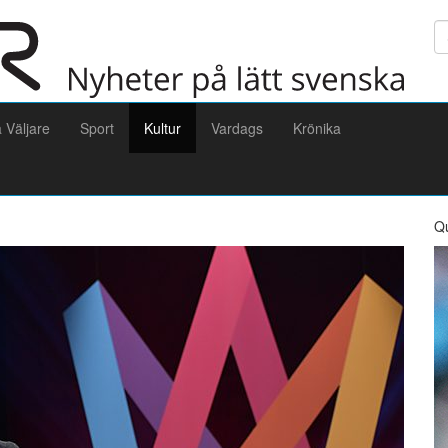
Sö
a Väljare
Sport
Kultur
Vardags
Krönika
Q