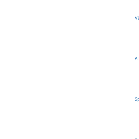
Vä
Al
Sp