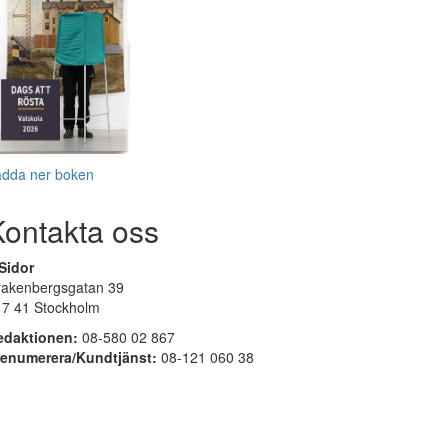
adda ner boken
Kontakta oss
Sidor
rakenbergsgatan 39
17 41 Stockholm
edaktionen:
08-580 02 867
renumerera/Kundtjänst:
08-121 060 38