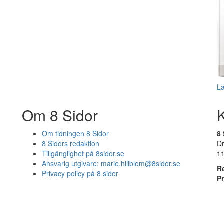
L
Om 8 Sidor
Om tidningen 8 Sidor
8 
8 Sidors redaktion
D
Tillgänglighet på 8sidor.se
1
Ansvarig utgivare:
marie.hillblom@8sidor.se
R
Privacy policy på 8 sidor
P