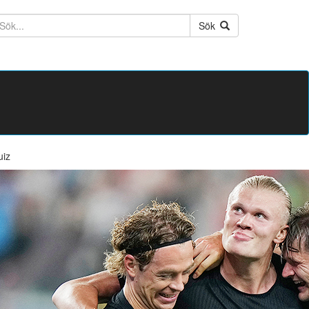
ktext
Sök
uiz