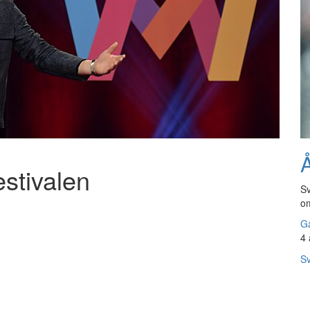
Å
stivalen
Sv
om
Gå
4 
Sv