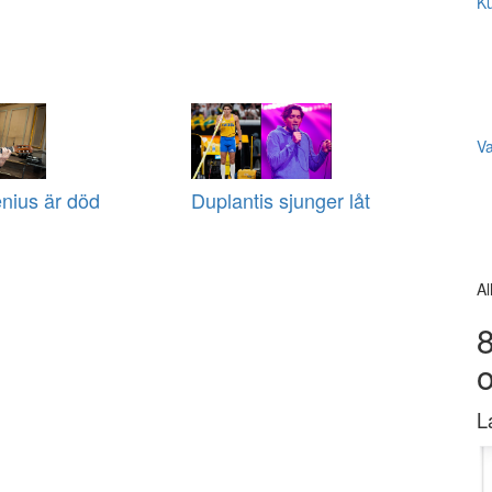
Ku
V
nius är död
Duplantis sjunger låt
Al
8
L