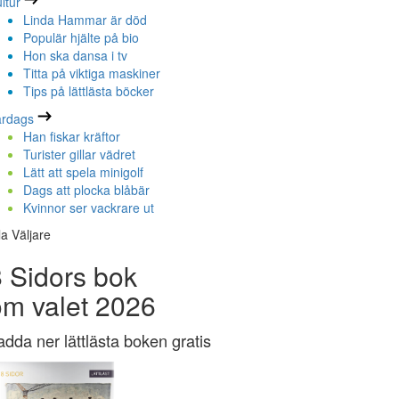
ltur
Linda Hammar är död
Populär hjälte på bio
Hon ska dansa i tv
Titta på viktiga maskiner
Tips på lättlästa böcker
ardags
Han fiskar kräftor
Turister gillar vädret
Lätt att spela minigolf
Dags att plocka blåbär
Kvinnor ser vackrare ut
la Väljare
 Sidors bok
om valet 2026
adda ner lättlästa boken gratis