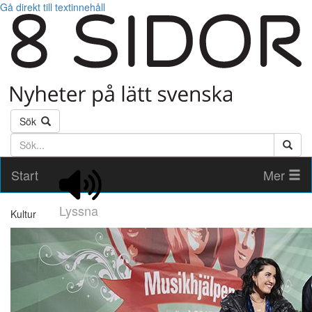
Gå direkt till textinnehåll
Sök
Söktext
Start
Mer
Lyssna
Kultur