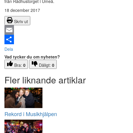
från Rådhustorget i Umeå.
18 december 2017
Skriv ut
Email
Dela
Vad tycker du om nyheten?
Bra:
0
Dåligt:
0
Fler liknande artiklar
Rekord i Musikhjälpen