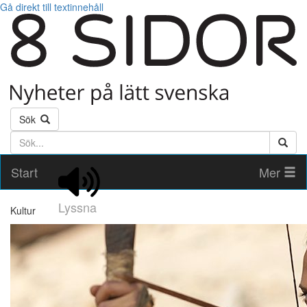
Gå direkt till textinnehåll
Sök
Söktext
Start
Mer
Lyssna
Kultur