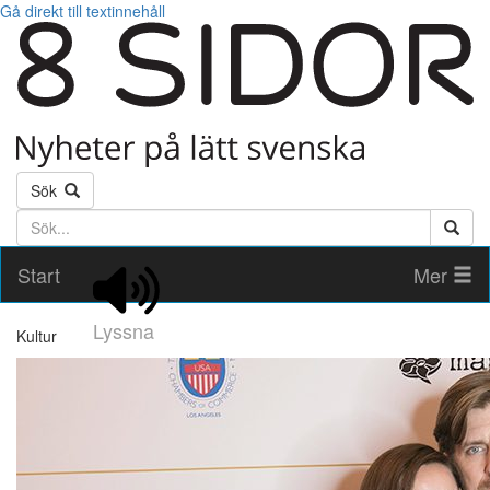
Gå direkt till textinnehåll
Sök
Söktext
Start
Mer
Lyssna
Kultur