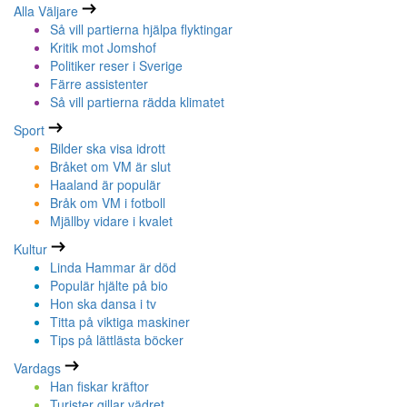
Alla Väljare
Så vill partierna hjälpa flyktingar
Kritik mot Jomshof
Politiker reser i Sverige
Färre assistenter
Så vill partierna rädda klimatet
Sport
Bilder ska visa idrott
Bråket om VM är slut
Haaland är populär
Bråk om VM i fotboll
Mjällby vidare i kvalet
Kultur
Linda Hammar är död
Populär hjälte på bio
Hon ska dansa i tv
Titta på viktiga maskiner
Tips på lättlästa böcker
Vardags
Han fiskar kräftor
Turister gillar vädret