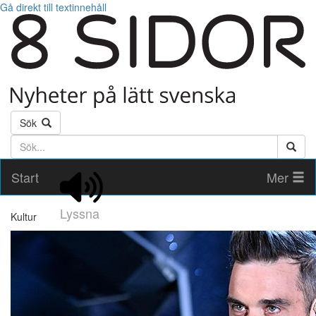
Gå direkt till textinnehåll
Sök
Söktext
Start
Mer
Lyssna
Kultur