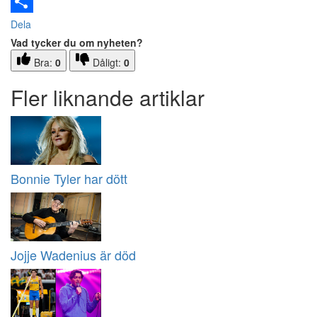
Email
Dela
Vad tycker du om nyheten?
Bra:
0
Dåligt:
0
Fler liknande artiklar
Bonnie Tyler har dött
Jojje Wadenius är död